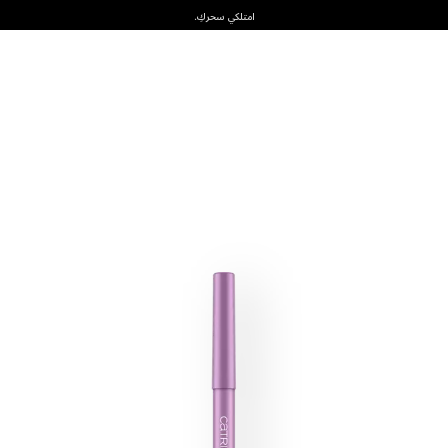
امتلكي سحركِ.