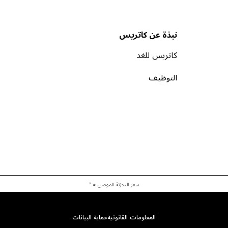
نبذة عن كاتريس
كاتريس للغد
التوظيف
سعر التجزئة الموصى به *
المعلومات القانونية
حماية البيانات