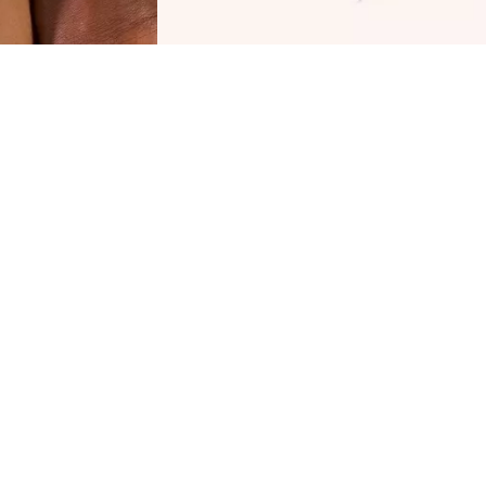
تحضر كحل كاجال المقاوم للماء هو مستحضر لا غنى
ه لمكياج العيون التعبيري. قلم تحديد العيون المقاوم
ماء المصنوع من الخشب ناعم وسهل الاستخدام.
ضل تركيبته الغنية بالألوان، يمنح قلم تحديد العيون
يرًا مكثفًا للألوان على الفور.
حة سريعة عن جميع المزايا