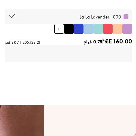
090 · La La Lavender
3
+
0.78 غرام