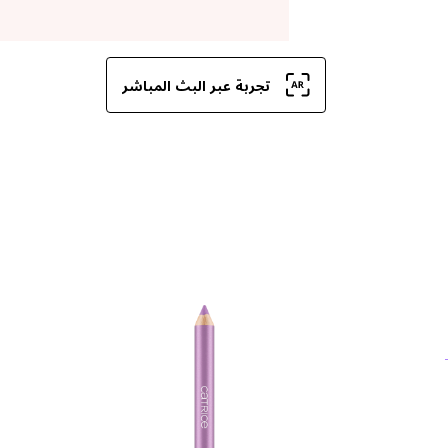
تجربة عبر البث المباشر
مس
عن
لل
بف
تأث
لم