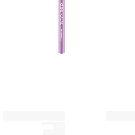
ق
ت
س