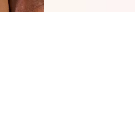
كاتريس كحل كاجال مقاوم للماء فروستي منت 140 هو
عة لا غنى عنها لمكياج العيون التعبيري. قلم تحديد
عيون المقاوم للماء المصنوع من الخشب ناعم وسهل
استخدام. بفضل تركيبته الغنية بالألوان، يمنح قلم
يد العيون تأثيرًا مكثفًا للألوان على الفور.
حة سريعة عن جميع المزايا