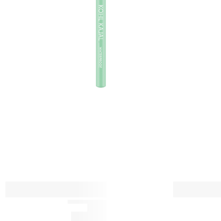
ق
ت
س