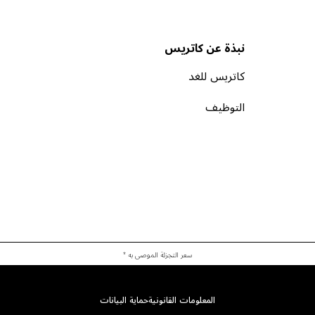
نبذة عن كاتريس
كاتريس للغد
التوظيف
سعر التجزئة الموصى به *
المعلومات القانونية
حماية البيانات