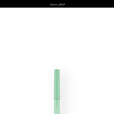
امتلكي سحركِ.