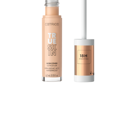
يرطب كونسيلر True Skin High Cover Concealer بحمض
الهيالورونيك لمدة تصل إلى 18 ساعة ويجمع بين التغطية الممتازة
والقوام الخفيف والعناية المثلى: تذوب التركيبة المقاومة للماء
عمليًا في البشرة دون أن تستقر في الخطوط الدقيقة، إلا أنها توفر
تغطية رائعة.