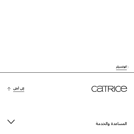
العناية
DICAPRYLYL ETHER
الاستقرار
CETYL PEG/PPG-10/1 DIMETHICONE
الترطيب
GLYCERIN
العناية
ISODODECANE
آخرون
TRIMETHYLSILOXYSILICATE
كونسيلر
العناية
STEVIA REBAUDIANA EXTRACT
إلى أعلى
الترطيب
SODIUM HYALURONATE
الحماية
TOCOPHEROL
العناية
HYDROGEN DIMETHICONE
المساعدة والخدمة
الاستقرار
SODIUM CHLORIDE