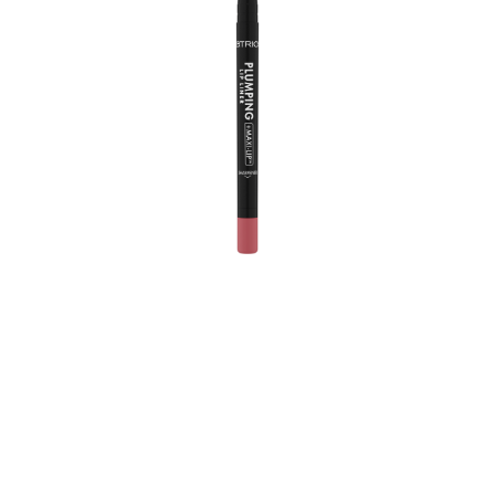
من السهل وضع كاتريس بلمبنغ لب لاينر 190 اي لايك تو موف
ات بفضل قوامه الكريمي الفائق الذي يدوم طويلاً. استمدي
الإلهام من اللمسة النهائية غير اللامعة من الساتان واللون الكثيف
باللون الماوف الوردي. لا تحتاجين إلى تحديد الشفاه إلا مرة واحدة
باستخدام بطانة الشفاه التلقائية وستمنع بلطف أحمر الشفاه أو
ملمع الشفاه من التلطخ. لست في حالة مزاجية لمنتج آخر اليوم؟