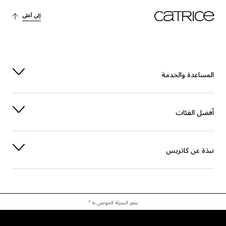
آخرون
PROPYLENE CARBONATE
إلى أعلى
العناية
TRIBEHENIN
آخرون
KAOLIN
المساعدة والخدمة
PENTAERYTHRITYL TETRA-DI-T-BUTYL HYDROXYHYDROCINNAMATE
الحماية
أفضل الفئات
الاستقرار
SORBITAN ISOSTEARATE
العناية
PALMITOYL TRIPEPTIDE-1
نبذة عن كاتريس
آخرون
LACTIC ACID
عطر
LIMONENE
سعر التجزئة الموصى به *
عطر
LINALOOL