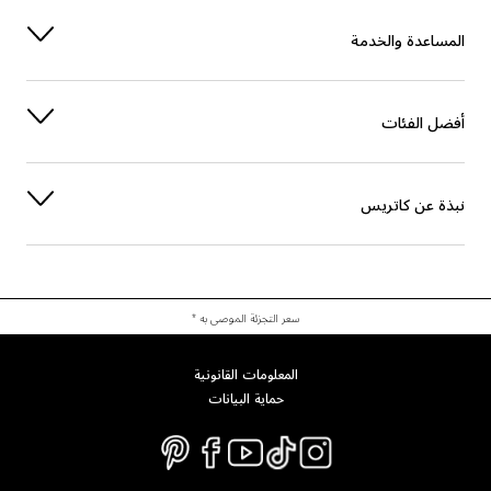
صبغة
CALCIUM SODIUM BOROSILICATE
المساعدة والخدمة
PENTAERYTHRITYL TETRA-DI-T-BUTYL HYDROXYHYDROCINNAMATE
الحماية
أفضل الفئات
آخرون
TIN OXIDE
صبغة
CI 77491 (IRON OXIDES)
نبذة عن كاتريس
صبغة
CI 77891 (TITANIUM DIOXIDE)
سعر التجزئة الموصى به *
المعلومات القانونية
حماية البيانات