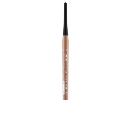
أبرزي عينيك وامنحي مكياجك لمسة معدنية مع قلم كاتريس
20H الترا بريسيجن جل آى بنسل ووتر-بروف بدرجة 110 روزي