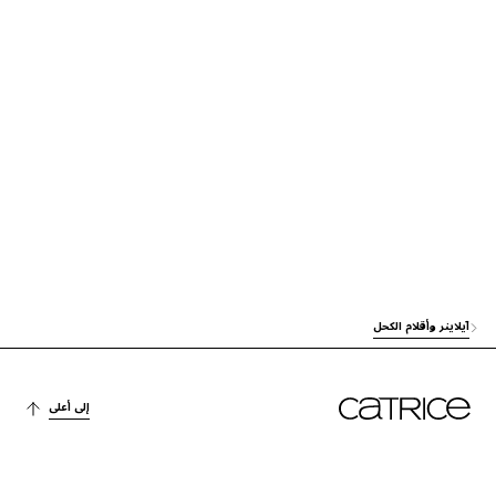
آخرون
POLYISOBUTENE
آخرون
POLYETHYLENE
الاستقرار
OZOKERITE
ACRYLATES/STEARYL ACRYLATE/DIMETHICONE METHACRYLATE COP
OLYMER
آخرون
صبغة
MICA
الاستقرار
DISTEARDIMONIUM HECTORITE
آيلاينر وأقلام الكحل
آخرون
PROPYLENE CARBONATE
إلى أعلى
العناية
ISOBUTYL STEARATE
آخرون
SILICA