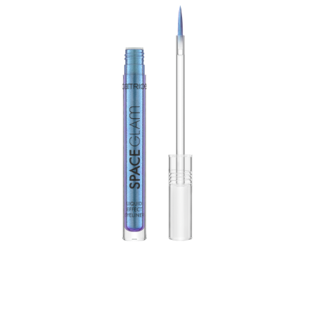
ابتكري مظهرًا جذابًا للمكياج مع محدد العيون كاتريس سبيس
جلام ليكويد ايفيكت آيلاينر 030 كوزمك كروم. يأتي محدد العيون