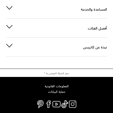
صبغة
CI 77891 (TITANIUM DIOXIDE)
المساعدة والخدمة
أفضل الفئات
نبذة عن كاتريس
سعر التجزئة الموصى به *
المعلومات القانونية
حماية البيانات