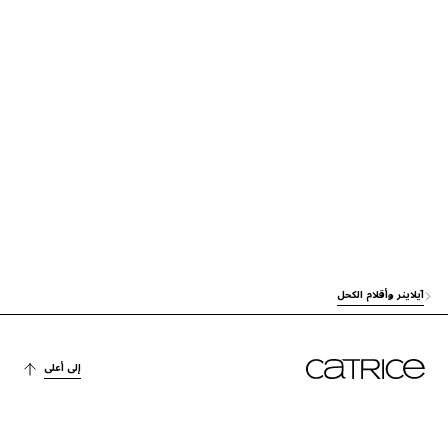
آخرون
SILICA
صبغة
SYNTHETIC FLUORPHLOGOPITE
آخرون
ACRYLATES COPOLYMER
آخرون
PVP
الترطيب
ETHYLHEXYLGLYCERIN
آخرون
SODIUM HYDROXIDE
آخرون
PHENOXYETHANOL
آيلاينر وأقلام الكحل
آخرون
TIN OXIDE
صبغة
CI 77491 (IRON OXIDES)
إلى أعلى
صبغة
CI 77510 (FERRIC FERROCYANIDE)