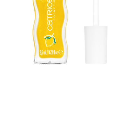
اشعُري بالشمس في هذا المنتج! يُعد كاتريس سمر ليبس ليب
جليز مع نكهات C01 ليمون سبريتز وC02 أورانج سبريتز خيارك
المفضل للحصول على لمعان لامع يشبه المرآة مع لمسة صيفية
منعشة. يمنح هذا البريق خفيف الوزن للشفاه، المشبع بجوهر
الليمون والبرتقال المفعم بالحيوية، لمسة نهائية شهية وعصارية
تبدو رائعة كما تبدو. ينساب قوامه الناعم غير اللزج دون عناء على
الشفاه، ليتركها تبدو ممتلئة ومشرقة. سواءٌ أكنتِ تزورين الشاطئ