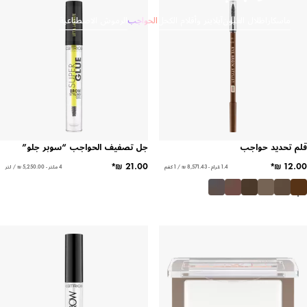
ماسكارا
ظلال العيون
آيلاينر وأقلام الكحل
الحواجب
الرموش الاصطناعية
قلم تحديد حواجب
جل تصفيف الحواجب “سوبر جلو”
1.4 غرام - ‏8,571.43 ₪ / 1 كغم
4 ملتر - ‏5,250.00 ₪ / لتر