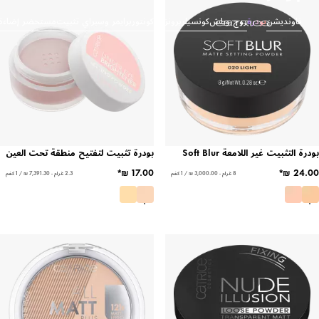
اونديشن
بودرة
روج وبلش
كونسيلر
برونزر وكونتور
برايمر وسبراي تثبيت
مستحضر إضاءة
لتثبيت غير اللامعة Soft Blur
بودرة تثبيت لتفتيح منطقة تحت العين
8 غرام - ‏3,000.00 ₪ / 1 كغم
2.3 غرام - ‏7,391.30 ₪ / 1 كغم