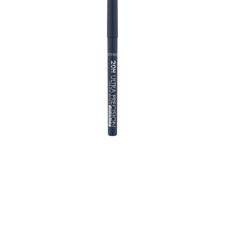
بفضل طرفه القابل للالتواء مقاس 2 مم، يسمح قلم Eye Pencil
Upgrade تطبيقه بدقة فائقة. يتميز ملمس الجل الناعم والمقاوم
للماء بلون قوي وعالي ويضفي على مستحضرات تجميل العينين
لمسة خاصة لمدة تصل إلى 20 ساعة. سواء كان لون قلم العين
أسود داكن أو بني دافئ أو أزرق - مع درجات ألوانه المختلفة، فإن