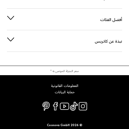
آخرون
TIN OXIDE
أفضل الفئات
صبغة
CI 77007 (ULTRAMARINES)
صبغة
CI 77499 (IRON OXIDES)
نبذة عن كاتريس
صبغة
CI 77891 (TITANIUM DIOXIDE)
سعر التجزئة الموصى به *
المعلومات القانونية
حماية البيانات
© 2026 Cosnova GmbH