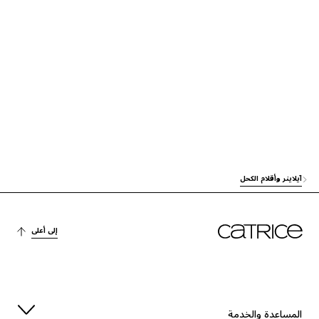
الاستقرار
OZOKERITE
صبغة
MICA
ACRYLATES/STEARYL ACRYLATE/DIMETHICONE METHACRYLATE COP
OLYMER
آخرون
صبغة
SYNTHETIC FLUORPHLOGOPITE
العناية
ISOBUTYL STEARATE
آيلاينر وأقلام الكحل
الاستقرار
DISTEARDIMONIUM HECTORITE
إلى أعلى
صبغة
CALCIUM SODIUM BOROSILICATE
PENTAERYTHRITYL TETRA-DI-T-BUTYL HYDROXYHYDROCINNAMATE
الحماية
المساعدة والخدمة
آخرون
PROPYLENE CARBONATE