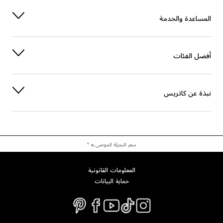
صبغة
CALCIUM SODIUM BOROSILICATE
المساعدة والخدمة
PENTAERYTHRITYL TETRA-DI-T-BUTYL HYDROXYHYDROCINNAMATE
الحماية
أفضل الفئات
آخرون
TIN OXIDE
صبغة
CI 77491 (IRON OXIDES)
نبذة عن كاتريس
صبغة
CI 77891 (TITANIUM DIOXIDE)
سعر التجزئة الموصى به *
المعلومات القانونية
حماية البيانات