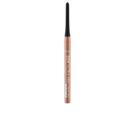
أبرزي عينيك وامنحي مكياجك لمسة معدنية مع قلم كاتريس
20H الترا بريسيجن جل آى بنسل ووتر-بروف بدرجة 110 روزي