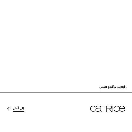
آخرون
POLYISOBUTENE
آخرون
POLYETHYLENE
الاستقرار
OZOKERITE
ACRYLATES/STEARYL ACRYLATE/DIMETHICONE METHACRYLATE COP
OLYMER
آخرون
صبغة
MICA
الاستقرار
DISTEARDIMONIUM HECTORITE
آيلاينر وأقلام الكحل
آخرون
PROPYLENE CARBONATE
إلى أعلى
العناية
ISOBUTYL STEARATE
آخرون
SILICA