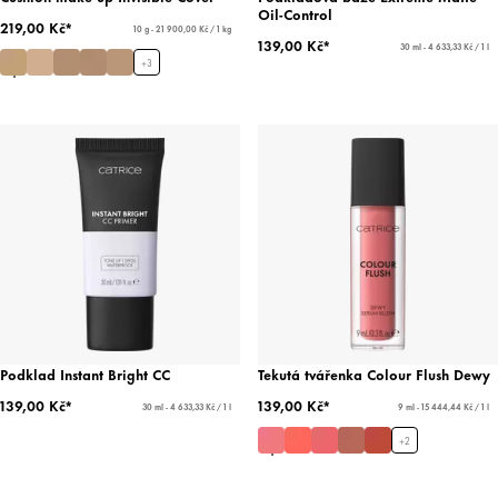
Oil-Control
219,00 Kč*
10 g - 21 900,00 Kč / 1 kg
139,00 Kč*
30 ml - 4 633,33 Kč / 1 l
+
3
Podklad Instant Bright CC
Tekutá tvářenka Colour Flush Dewy
139,00 Kč*
139,00 Kč*
30 ml - 4 633,33 Kč / 1 l
9 ml - 15 444,44 Kč / 1 l
+
2