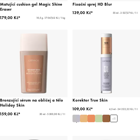
Matující cushion gel Magic Shine
Fixační sprej HD Blur
Eraser
139,00 Kč*
55 ml - 2 527,27 Kč / 1 l
179,00 Kč*
10,5 g - 17 047,62 Kč / 1 kg
Bronzující sérum na obličej a tělo
Korektor True Skin
Holiday Skin
109,00 Kč*
4,5 ml - 24 222,22 Kč / 1 l
159,00 Kč*
30 ml - 5 300,00 Kč / 1 l
+
11