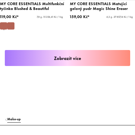
MY CORE ESSENTIALS Multifunkční
MY CORE ESSENTIALS Matující
tyčinka Blushed & Beautiful
gelový pudr Magic Shine Eraser
119,00 Kč*
159,00 Kč*
7,8 g - 15 256,41 Kč / 1 kg
4,2 g - 37 857,14 Kč / 1 kg
Zobrazit více
Make-up