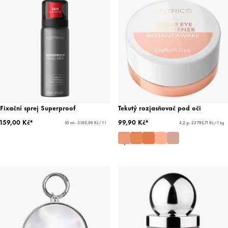
Fixační sprej Superproof
Tekutý rozjasňovač pod oči
159,00 Kč*
99,90 Kč*
50 ml - 3 180,00 Kč / 1 l
4,2 g - 23 785,71 Kč / 1 kg