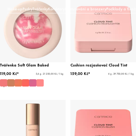
Make-up
Pudry
Tvářenky
Korektory
Konturování a bronzery
Podklady a fixač
Tvářenka Soft Glam Baked
Cushion rozjasňovač Cloud Tint
119,00 Kč*
159,00 Kč*
5,6 g - 21 250,00 Kč / 1 kg
4 g - 39 750,00 Kč / 1 kg