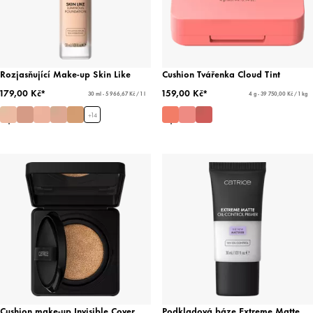
Rozjasňující Make-up Skin Like
Cushion Tvářenka Cloud Tint
179,00 Kč*
159,00 Kč*
30 ml - 5 966,67 Kč / 1 l
4 g - 39 750,00 Kč / 1 kg
+
14
Cushion make-up Invisible Cover
Podkladová báze Extreme Matte