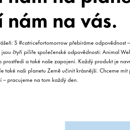
í nám na vás.
vášeň: S #catricefortomorrow přebíráme odpovědnost – 
 jsou čtyři pilíře společenské odpovědnosti: Animal We
o prostředí a také naše zapojení. Každý produkt je nav
le také naši planetu Země učinit krásnější. Chceme mít
edí – pracujeme na tom každý den.