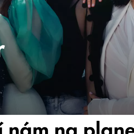
r
í nám na plane