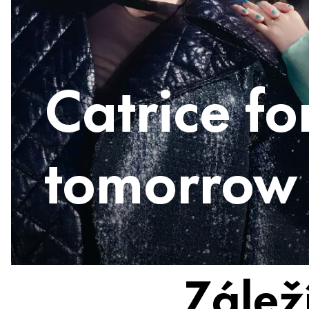
Catrice fo
tomorrow
Zálež