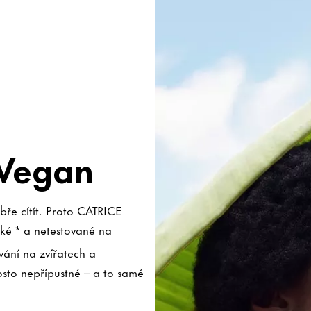
 Vegan
bře cítít. Proto CATRICE
ké *
a netestované na
vání na zvířatech a
osto nepřípustné – a to samé