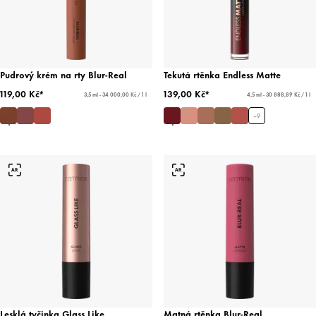
Pudrový krém na rty Blur-Real
Tekutá rtěnka Endless Matte
119,00 Kč*
139,00 Kč*
3,5 ml - 34 000,00 Kč / 1 l
4,5 ml - 30 888,89 Kč / 1 l
+
9
Lesklá tyčinka Glass Like
Matná rtěnka Blur-Real