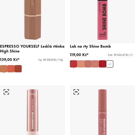
ESPRESSO YOURSELF Lesklá rtěnka
Lak na rty Shine Bomb
High Shine
119,00 Kč*
3 ml - 39 666,67 Kč / 1 l
139,00 Kč*
3 g - 46 333,33 Kč / 1 kg
+
3