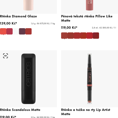
Rtěnka Diamond Glaze
Pěnová tekutá rtěnka Pillow Like
Matte
139,00 Kč*
1,6 g - 86 875,00 Kč / 1 kg
119,00 Kč*
2,8 ml - 42 500,00 Kč / 1 l
Rtěnka Scandalous Matte
Rtěnka a tužka na rty Lip Artist
Matte
119,00 Kč*
3,5 g - 34 000,00 Kč / 1 kg