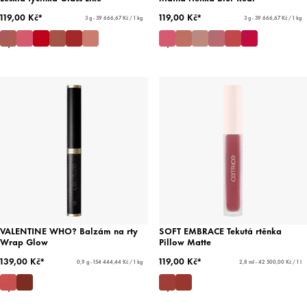
119,00 Kč*
119,00 Kč*
3 g - 39 666,67 Kč / 1 kg
3 g - 39 666,67 Kč / 1 kg
VALENTINE WHO? Balzám na rty
SOFT EMBRACE Tekutá rtěnka
Wrap Glow
Pillow Matte
139,00 Kč*
119,00 Kč*
0,9 g - 154 444,44 Kč / 1 kg
2,8 ml - 42 500,00 Kč / 1 l