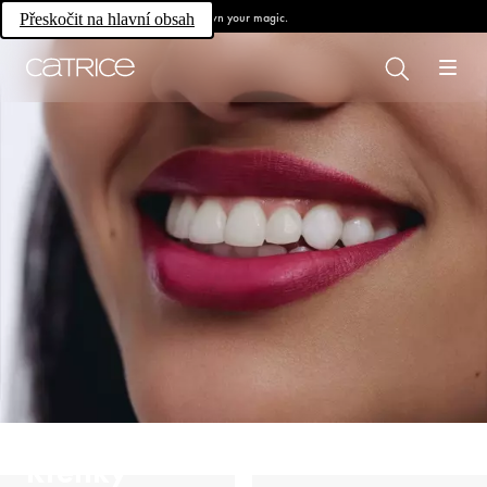
Own your magic.
Přeskočit na hlavní obsah
Rtěnky