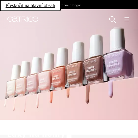
Own your magic.
Přeskočit na hlavní obsah
Laky na nehty