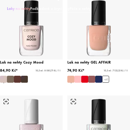
Laky na nehty
Podkladové a krycí laky
Péče o nehty
Lak na nehty Cozy Mood
Lak na nehty GEL AFFAIR
84,90 Kč*
74,90 Kč*
10,5 ml - 8 085,71 Kč / 1 l
10,5 ml - 7 133,33 Kč / 1 l
+
60