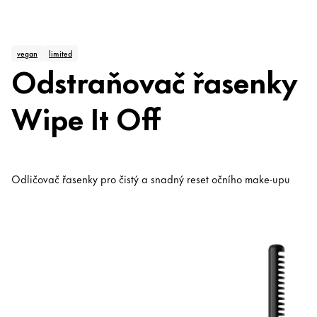
vegan
limited
Odstraňovač řasenky
Wipe It Off
Odličovač řasenky pro čistý a snadný reset očního make-upu