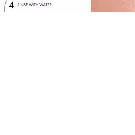
řeměňte odličování ve snadný kouzelný
kamžik pomocí Catrice Odstraňovače řasenky
ipe It Off C010. Toto účinné gelovo-olejové
ložení v průhledném odstínu jemně odstraňuje i
dolnou, dlouhotrvající řasenku bez tření, čímž
omáhá udržovat jemné oční okolí v pohodlí a
pečovávané. Obohacený o skvalan,
anechává oční okolí vyživené bez mastných
bytků. Lehká textura pracuje rychle a přesně,