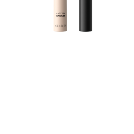
z
c
V