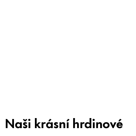
obav
Složení
Recyklace
Beauty Tip
Naši krásní hrdinové