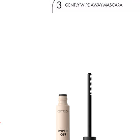
P
o
W
s
o
p
o
z
z