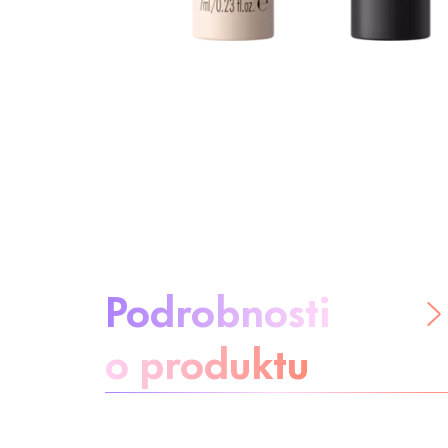
O produktu:
Podrobnosti
o produktu
Buďte bez