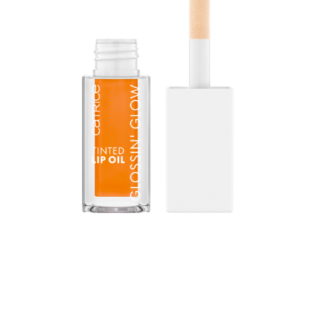
Der Gamechanger in der Lippenpflege: Der CATRICE
Glossin' Glow Tinted Lip Oil vereint das hochglänzende
Finish eines Lipgloss mit den intensiv pflegenden
Eigenschaften eines Lippenbalsam . Die Textur reagiert