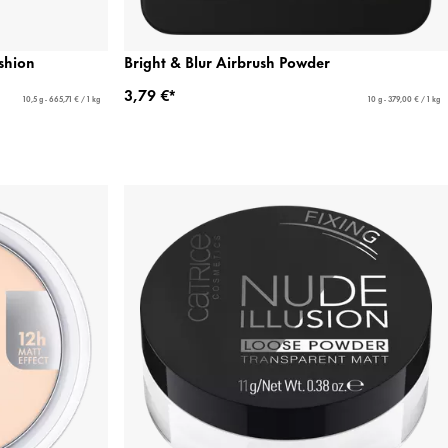
shion
Bright & Blur Airbrush Powder
3,79 €*
10,5 g - 665,71 € / 1 kg
10 g - 379,00 € / 1 kg