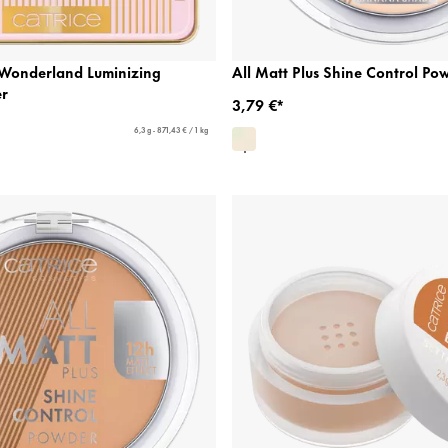
n Wonderland Luminizing
All Matt Plus Shine Control Po
r
3,79 €*
6,3 g - 871,43 € / 1 kg