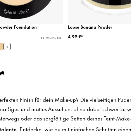
Powder Foundation
Loose Banana Powder
4,99 €*
8 g - 748,75 € / 1 kg
+
6
r
fekten Finish für dein Make-up? Die vielseitigen Puder
mäßiges und mattes Aussehen, ohne dabei schwer zu w
nterwegs oder das sorgfältige Setten deines
Teint-Make
talente
. Entdecke, wie du mit einfachen Schritten eine