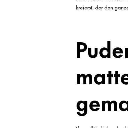
kreierst, der den ganz
Pude
matte
gema
Vom alltäglichen Look