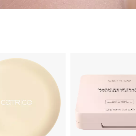
g
Primer & Fixingspray
Highlighter