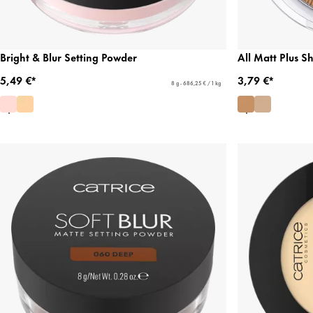
Bright & Blur Setting Powder
All Matt Plus S
5,49 €*
3,79 €*
8 g - 686,25 € / 1 kg