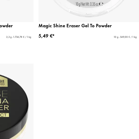
Powder
Magic Shine Eraser Gel To Powder
5,49 €*
2,3 g - 1.734,78 € / 1 kg
10 g - 549,00 € / 1 kg