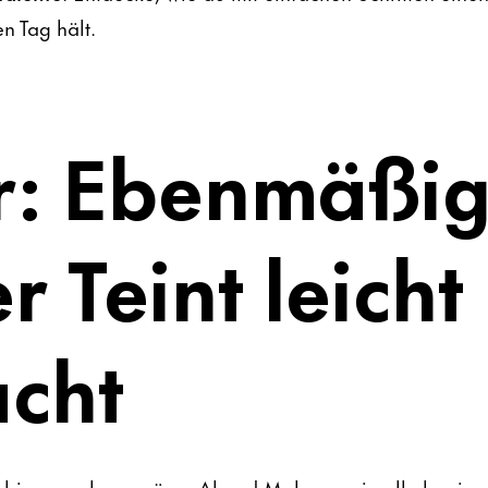
en Tag hält.
r: Ebenmäßig
r Teint leicht
cht
 bis zum glamourösen Abend-Make-up, sie alle beginne