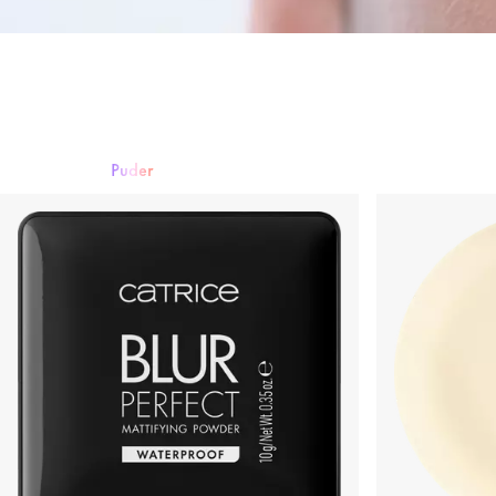
Puder
Foundation
Puder
Rouge & Blush
Concealer
Bronzer & Contourin