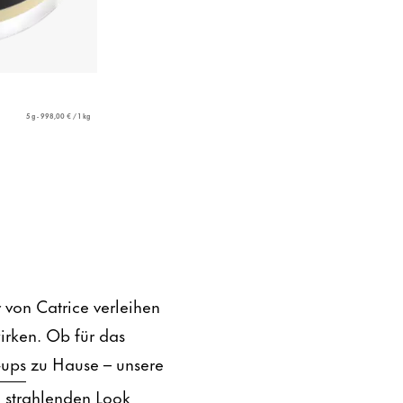
5 g - 998,00 € / 1 kg
 von Catrice verleihen
irken. Ob für das
-ups
zu Hause – unsere
n strahlenden Look