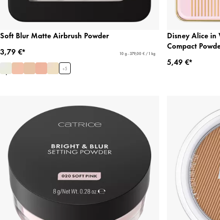
Soft Blur Matte Airbrush Powder
Disney Alice i
Compact Powde
3,79 €*
10 g - 379,00 € / 1 kg
5,49 €*
+
5