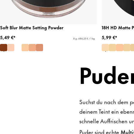
Soft Blur Matte Setting Powder
18H HD Matte 
5,49 €*
5,99 €*
8 g - 686,25 € / 1 kg
Pude
Suchst du nach dem per
deinem Teint ein eben
schnelle Auffrischen u
Puder sind echte
Multi