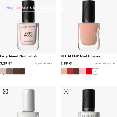
Nagellack
Base & Top Coat
Nagelpflege
Cozy Mood Nail Polish
GEL AFFAIR Nail Lacquer
3,29 €*
2,99 €*
10,5 ml - 313,33 € / 1 l
10,5 ml - 284,76 € / 1 l
+
60