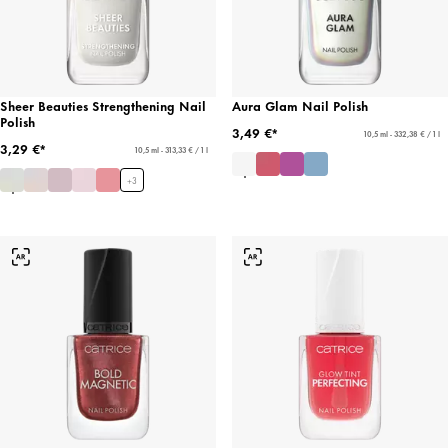
Sheer Beauties Strengthening Nail
Aura Glam Nail Polish
Polish
3,49 €*
10,5 ml - 332,38 € / 1 l
3,29 €*
10,5 ml - 313,33 € / 1 l
+
3