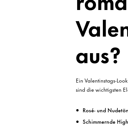
roma
Vale
aus?
Ein Valentinstags-Loo
sind die wichtigsten E
Rosé- und Nudetö
Schimmernde High