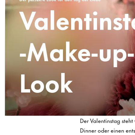
Valentins
-Make-up-
Look
Der Valentinstag steht
Dinner oder einen ent