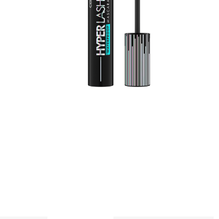
V
j
a
v
a
A