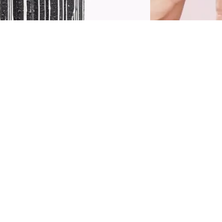
erleihe deinen Wimpern maximales Volumen,
eeindruckende Länge und intensive Definition
it der Catrice Hyper Lash Waterproof
ascara 010 Electric Black. Die leistungsstarke,
asserfeste Formel sorgt für einen makellosen
ook, der den ganzen Tag hält – ganz ohne