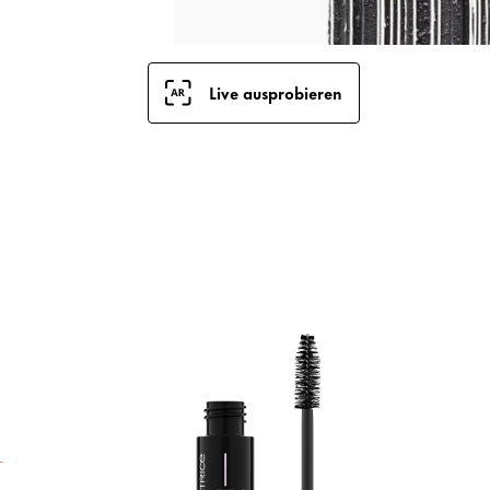
Live ausprobieren
V
b
m
M
w
L