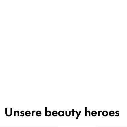
Be worry-free
Inhaltsstoffe
Recycling
Beauty Tipp
Unsere beauty heroes