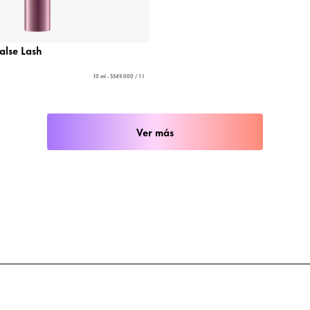
alse Lash
10 ml - $549.000 / 1 l
Ver más