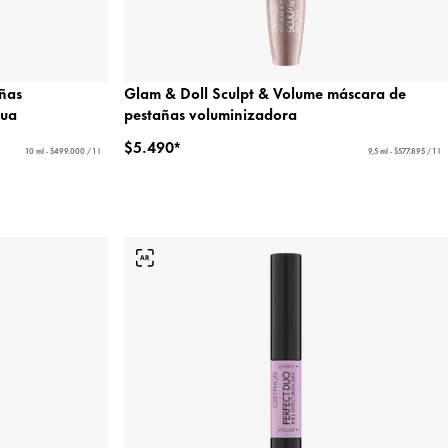
añas
Glam & Doll Sculpt & Volume máscara de
gua
pestañas voluminizadora
$5.490*
10 ml - $499.000 / 1 l
9,5 ml - $577.895 / 1 l