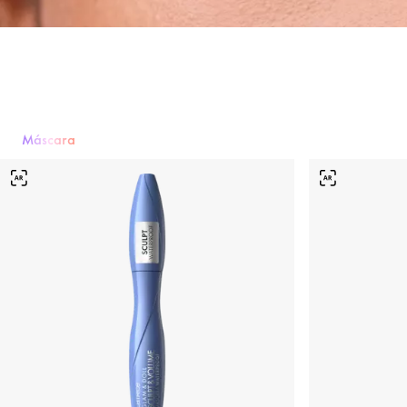
Máscara
Máscara
Sombra de ojos
Eyeliner y lápices de ojos
Cejas
Pestaña