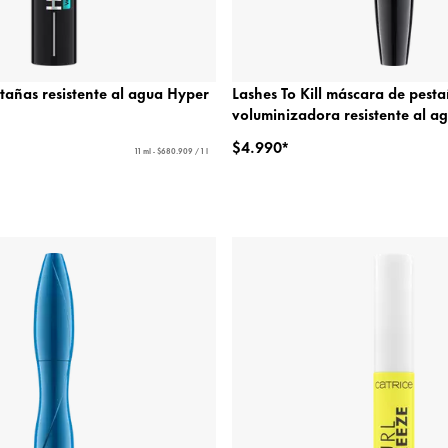
tañas resistente al agua Hyper
Lashes To Kill máscara de pest
voluminizadora resistente al a
$4.990*
11 ml - $680.909 / 1 l