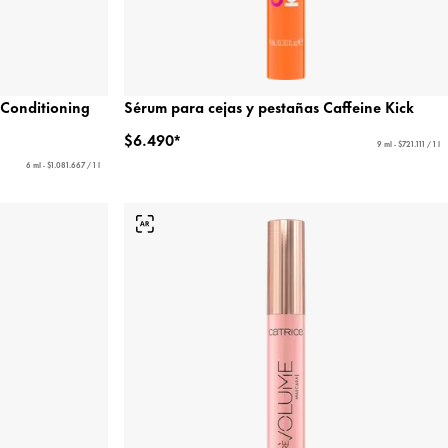
 Conditioning
Sérum para cejas y pestañas Caffeine Kick
$6.490*
9 ml - $721.111 / 1 l
6 ml - $1.081.667 / 1 l