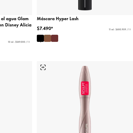
e al agua Glam
Máscara Hyper Lash
en Disney Alicia
$7.490*
11 ml - $680.909 / 1 l
10 ml - $549.000 / 1 l