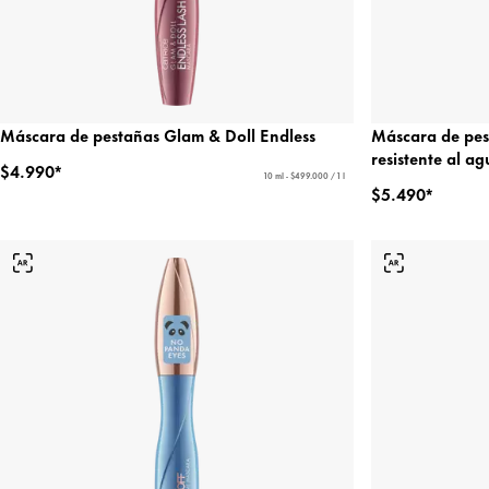
Máscara de pestañas Glam & Doll Endless
Máscara de pes
resistente al a
$4.990*
10 ml - $499.000 / 1 l
$5.490*