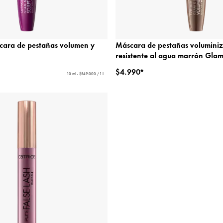
ara de pestañas volumen y
Máscara de pestañas volumini
resistente al agua marrón Glam
$4.990*
10 ml - $549.000 / 1 l