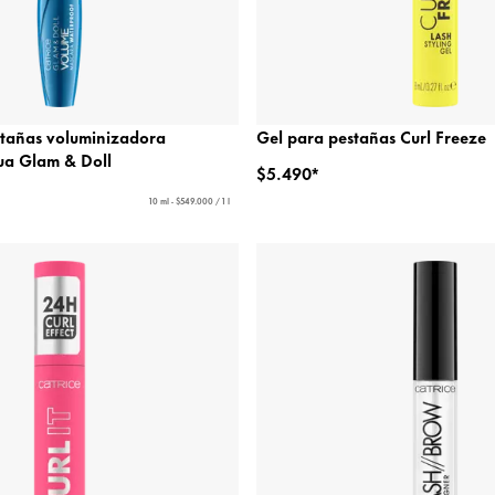
tañas voluminizadora
Gel para pestañas Curl Freeze
gua Glam & Doll
$5.490*
10 ml - $549.000 / 1 l