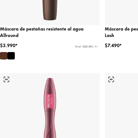
Máscara de pestañas resistente al agua
Máscara de pes
Allround
Lash
$3.990*
$7.490*
12 ml - $332.500 / 1 l