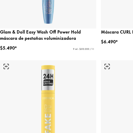
Glam & Doll Easy Wash Off Power Hold
Máscara CURL I
máscara de pestañas voluminizadora
$6.490*
$5.490*
9 ml - $610.000 / 1 l