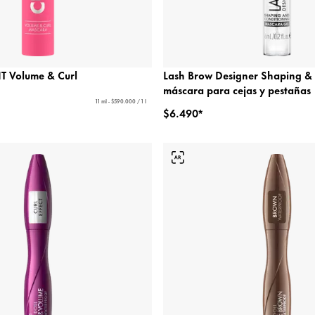
T Volume & Curl
Lash Brow Designer Shaping &
máscara para cejas y pestañas
11 ml - $590.000 / 1 l
$6.490*