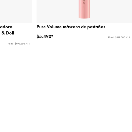
zadora
Pure Volume máscara de pestañas
 & Doll
$5.490*
10 ml - $549.000 / 1 l
10 ml - $499.000 / 1 l