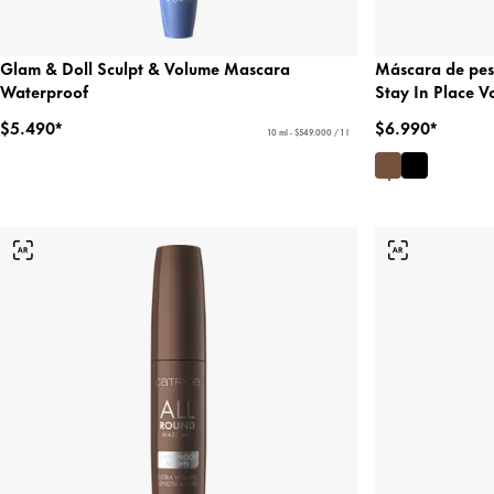
Glam & Doll Sculpt & Volume Mascara
Máscara de pe
Waterproof
Stay In Place 
$5.490*
$6.990*
10 ml - $549.000 / 1 l