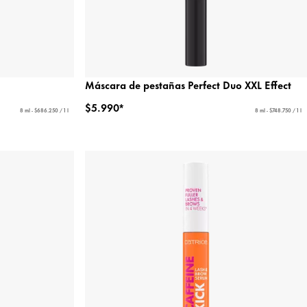
Máscara de pestañas Perfect Duo XXL Effect
$5.990*
8 ml - $686.250 / 1 l
8 ml - $748.750 / 1 l