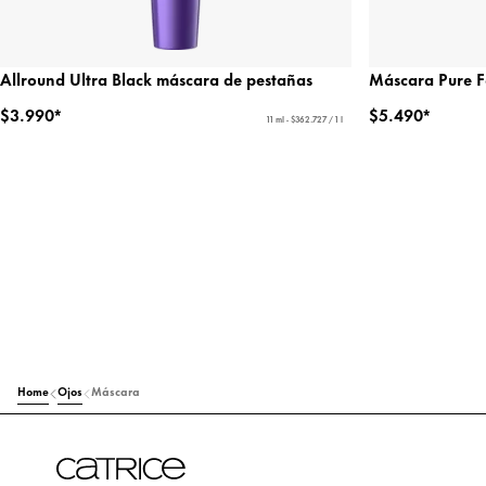
Allround Ultra Black máscara de pestañas
Máscara Pure F
$3.990*
$5.490*
11 ml - $362.727 / 1 l
Home
Ojos
Máscara