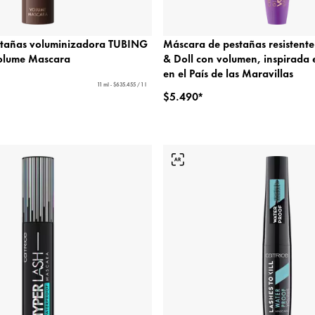
stañas voluminizadora TUBING
Máscara de pestañas resistent
Volume Mascara
& Doll con volumen, inspirada 
en el País de las Maravillas
11 ml - $635.455 / 1 l
$5.490*