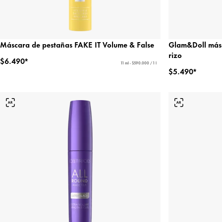
Máscara de pestañas FAKE IT Volume & False
Glam&Doll másc
rizo
$6.490*
11 ml - $590.000 / 1 l
$5.490*