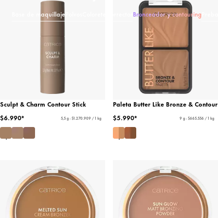
Base de maquillaje
Polvos
Colorete
Corrector
Bronceador y contouring
Preba
Sculpt & Charm Contour Stick
Paleta Butter Like Bronze & Contour
$6.990*
$5.990*
5,5 g - $1.270.909 / 1 kg
9 g - $665.556 / 1 kg