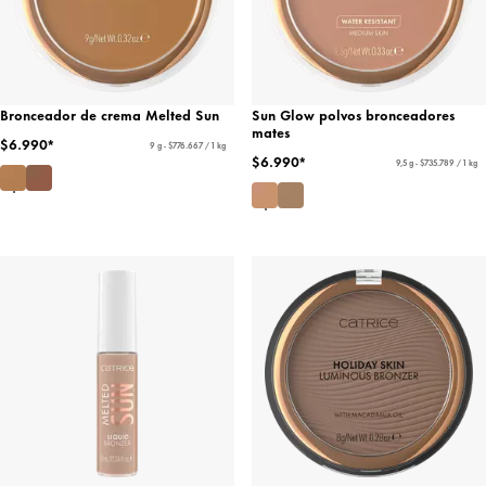
Bronceador de crema Melted Sun
Sun Glow polvos bronceadores
mates
$6.990*
9 g - $776.667 / 1 kg
$6.990*
9,5 g - $735.789 / 1 kg