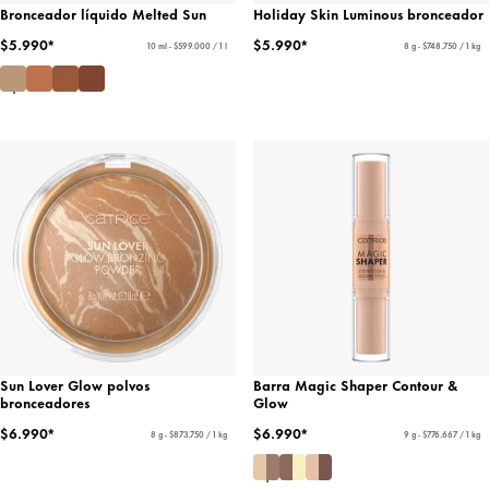
Bronceador líquido Melted Sun
Holiday Skin Luminous bronceador
$5.990*
$5.990*
10 ml - $599.000 / 1 l
8 g - $748.750 / 1 kg
Sun Lover Glow polvos
Barra Magic Shaper Contour &
bronceadores
Glow
$6.990*
$6.990*
8 g - $873.750 / 1 kg
9 g - $776.667 / 1 kg