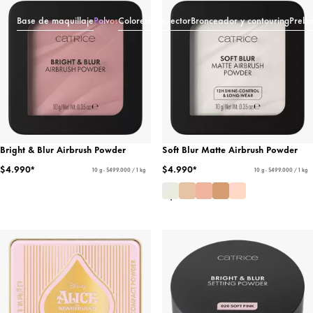
Base de maquillaje
Polvos
Colorete
Corrector
Bronceador y contouring
Preba
Bright & Blur Airbrush Powder
Soft Blur Matte Airbrush Powder
$4.990*
$4.990*
10 g - $499.000 / 1 kg
10 g - $499.000 / 1 kg