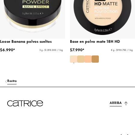
Loose Banana polvos sueltos
Base en polvo mate 18H HD
$6.990*
$7.990*
5 g - $1.398.000 / 1 kg
8 g - $998.750 / 1 kg
Rostro
ARRIBA