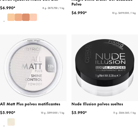
Polvo
$6.990*
8 g - $873.750 / 1 kg
$6.990*
10 g - $699.000 / 1 kg
All Matt Plus polvos matificantes
Nude Illusion polvos sueltos
$5.990*
$5.990*
10 g - $599.000 / 1 kg
11 g - $544.545 / 1 kg