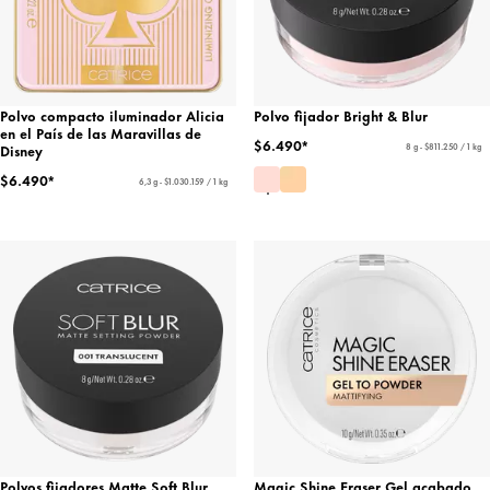
Polvo compacto iluminador Alicia
Polvo fijador Bright & Blur
en el País de las Maravillas de
$6.490*
Disney
8 g - $811.250 / 1 kg
$6.490*
6,3 g - $1.030.159 / 1 kg
Polvos fijadores Matte Soft Blur
Magic Shine Eraser Gel acabado