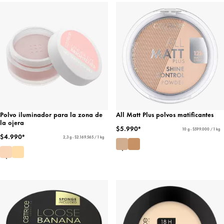
Polvo iluminador para la zona de
All Matt Plus polvos matificantes
la ojera
$5.990*
10 g - $599.000 / 1 kg
$4.990*
2,3 g - $2.169.565 / 1 kg