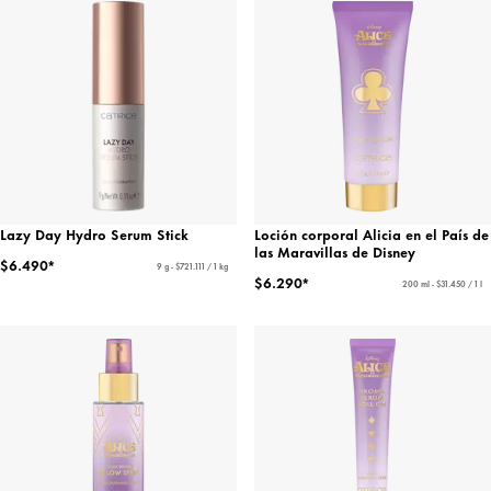
Lazy Day Hydro Serum Stick
Loción corporal Alicia en el País de
las Maravillas de Disney
$6.490*
9 g - $721.111 / 1 kg
$6.290*
200 ml - $31.450 / 1 l