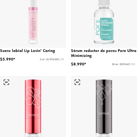
Suero labial Lip Lovin' Caring
Sérum reductor de poros Pore Ultra
Minimizing
$5.990*
2 ml - $2.995.000 / 1 l
$8.990*
30 ml - $299.667 / 1 l