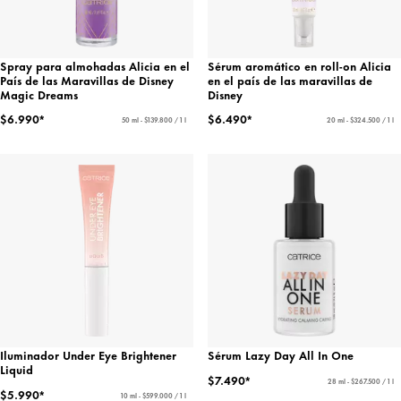
Spray para almohadas Alicia en el
Sérum aromático en roll-on Alicia
País de las Maravillas de Disney
en el país de las maravillas de
Magic Dreams
Disney
$6.990*
$6.490*
50 ml - $139.800 / 1 l
20 ml - $324.500 / 1 l
Iluminador Under Eye Brightener
Sérum Lazy Day All In One
Liquid
$7.490*
28 ml - $267.500 / 1 l
$5.990*
10 ml - $599.000 / 1 l