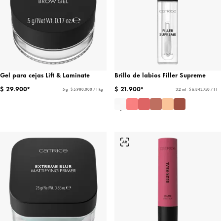
Gel para cejas Lift & Laminate
Brillo de labios Filler Supreme
$ 29.900*
$ 21.900*
5 g - $ 5.980.000 / 1 kg
3,2 ml - $ 6.843.750 / 1 l