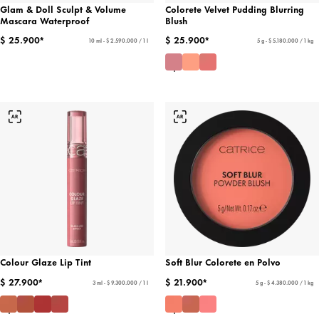
Glam & Doll Sculpt & Volume
Colorete Velvet Pudding Blurring
Mascara Waterproof
Blush
$ 25.900*
$ 25.900*
10 ml - $ 2.590.000 / 1 l
5 g - $ 5.180.000 / 1 kg
Colour Glaze Lip Tint
Soft Blur Colorete en Polvo
$ 27.900*
$ 21.900*
3 ml - $ 9.300.000 / 1 l
5 g - $ 4.380.000 / 1 kg