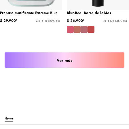
Prebase matificante Extreme Blur
Blur-Real Barra de labios
$ 29.900*
$ 26.900*
25 g - $ 1.196.000 / 1 kg
3 g - $ 8.966.667 / 1 kg
Ver más
Home