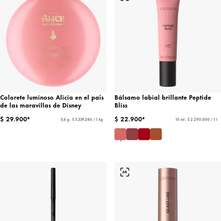
Colorete luminoso Alicia en el país
Bálsamo labial brillante Peptide
de las maravillas de Disney
Bliss
$ 29.900*
$ 22.900*
5,6 g - $ 5.339.286 / 1 kg
10 ml - $ 2.290.000 / 1 l