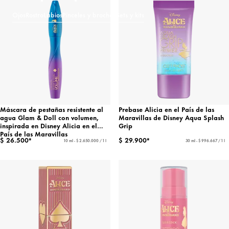
Ojos
Rostro
Labios
Pinceles y brochas
Sets y kits
Máscara de pestañas resistente al
Prebase Alicia en el País de las
agua Glam & Doll con volumen,
Maravillas de Disney Aqua Splash
inspirada en Disney Alicia en el
Grip
País de las Maravillas
$ 26.500*
$ 29.900*
10 ml - $ 2.650.000 / 1 l
30 ml - $ 996.667 / 1 l