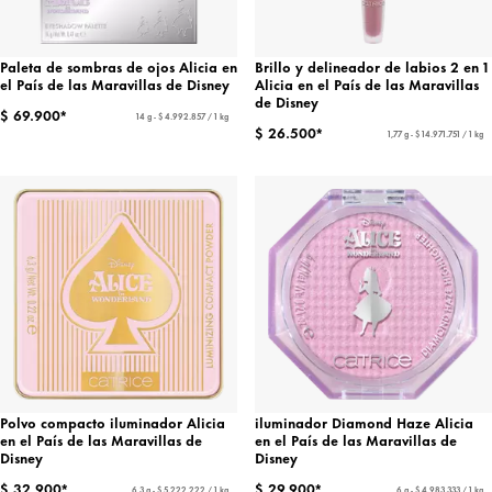
Paleta de sombras de ojos Alicia en
Brillo y delineador de labios 2 en 1
el País de las Maravillas de Disney
Alicia en el País de las Maravillas
de Disney
$ 69.900*
14 g - $ 4.992.857 / 1 kg
$ 26.500*
1,77 g - $ 14.971.751 / 1 kg
Polvo compacto iluminador Alicia
iluminador Diamond Haze Alicia
en el País de las Maravillas de
en el País de las Maravillas de
Disney
Disney
$ 32.900*
$ 29.900*
6,3 g - $ 5.222.222 / 1 kg
6 g - $ 4.983.333 / 1 kg