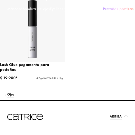
Máscara
Sombra de ojos
Eyeliner y lápices de ojos
Cejas
Pestañas postizas
Lash Glue pegamento para
pestañas
$ 19.900*
4,7 g - $ 4.234.043 / 1 kg
Ojos
ARRIBA