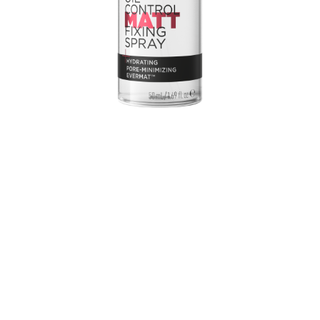
Adiós a los poros y al brillo no deseado, gracias al
Evermat™ de Sederma. El extracto de corteza de árbol
africano que contiene este spray reduce los poros y
matifica el cutis. Especialmente desarrollado para
pieles grasas, el espray fijador reduce la producción
del exceso de grasa. También fija el maquillaje en su
sitio hasta 16 horas, sin resecar la piel. Simplemente
úsalo como prebase antes de la base o pulveriza
encima del maquillaje para darle una mayor fijación