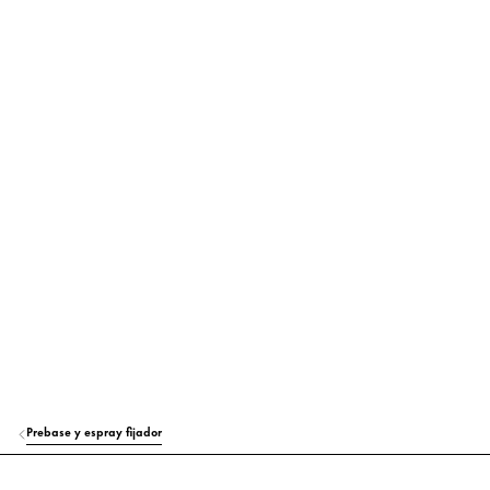
PROPYLENE GLYCOL
Hidratación
Más información
SODIUM PHYTATE
Estabilización
OLEANOLIC ACID
Cuidado
CITRIC ACID
Estabilización
SODIUM BENZOATE
Conservación
POTASSIUM SORBATE
Otros
Prebase y espray fijador