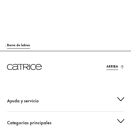
AQUA (WATER)
Otros
HEXYLENE GLYCOL
Hidratación
PHENOXYETHANOL
Otros
CI 15850 (RED 7 LAKE)
Colorante
Barra de labios
CI 77491 (IRON OXIDES)
Colorante
ARRIBA
CI 77492 (IRON OXIDES)
Colorante
CI 77499 (IRON OXIDES)
Colorante
CI 77891 (TITANIUM DIOXIDE)
Colorante
Ayuda y servicio
Categorías principales