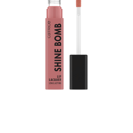
Trae el color a tu vida: La laca de labios Shine Bomb
020 Good Taste de Catrice aporta un toque de color a
tus labios. Combina dos características famosas del
producto: un tono brillante y una duración de hasta 8