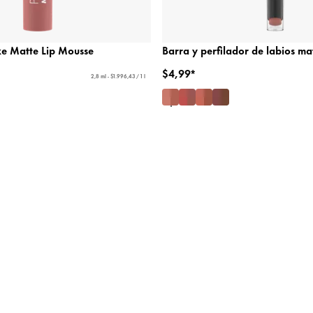
ike Matte Lip Mousse
Barra y perfilador de labios mat
$4,99*
2,8 ml - $1.996,43 / 1 l