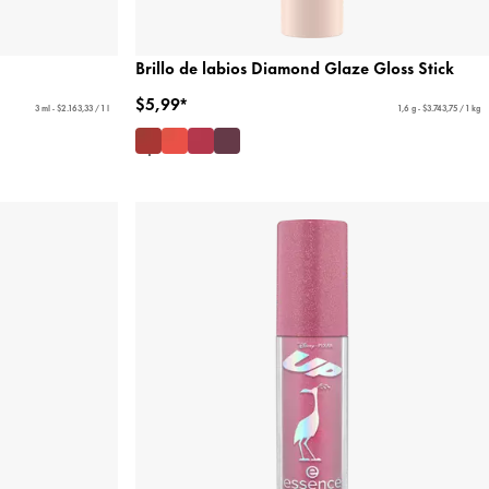
Brillo de labios Diamond Glaze Gloss Stick
$5,99*
3 ml - $2.163,33 / 1 l
1,6 g - $3.743,75 / 1 kg