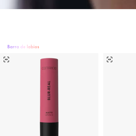
Barra de labios
Barra de labios
Brillo de labios
Delineador de labios
Cuidado la