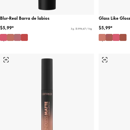
Blur-Real Barra de labios
Glass Like Gloss
$5,99*
$5,99*
3 g - $1.996,67 / 1 kg