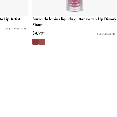
e Lip Artist
Barra de labios líquida glitter switch Up Disney
Pixar
1,74 g - $2.867,82 / 1 kg
$4,99*
4 ml - $1.247,50 / 1 l