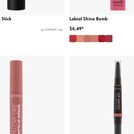
 Stick
Labial Shine Bomb
$6,49*
3 g - $1.996,67 / 1 kg