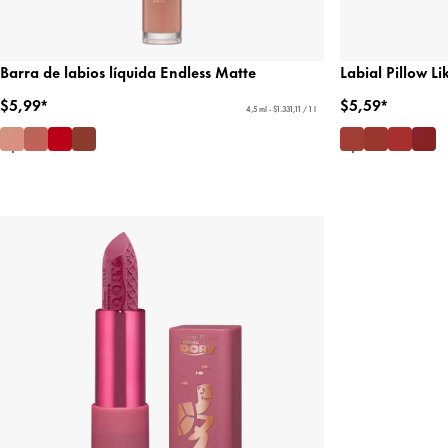
Barra de labios líquida Endless Matte
Labial Pillow L
$5,99*
$5,59*
4,5 ml - $1.331,11 / 1 l