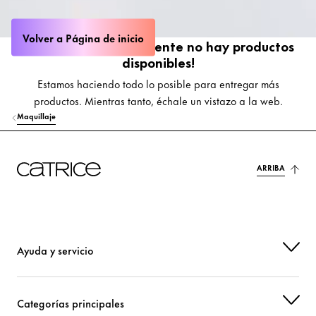
Volver a Página de inicio
¡Lo sentimos, actualmente no hay productos
disponibles!
Estamos haciendo todo lo posible para entregar más
productos. Mientras tanto, échale un vistazo a la web.
Maquillaje
ARRIBA
Ayuda y servicio
Categorías principales