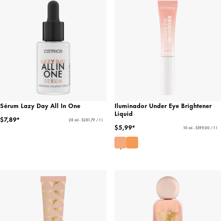
Sérum Lazy Day All In One
Iluminador Under Eye Brightener
Liquid
$7,89*
28 ml - $281,79 / 1 l
$5,99*
10 ml - $599,00 / 1 l