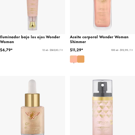
Iluminador bajo los ojos Wonder
Aceite corporal Wonder Woman
Woman
Shimmer
$6,79*
$11,29*
12 ml - $565,83 / 1 l
100 ml - $112,90 / 1 l