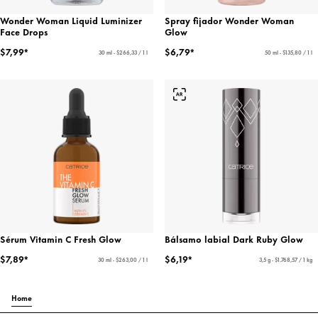
Wonder Woman Liquid Luminizer
Spray fijador Wonder Woman
Face Drops
Glow
$7,99*
$6,79*
30 ml - $266,33 / 1 l
50 ml - $135,80 / 1 l
Sérum Vitamin C Fresh Glow
Bálsamo labial Dark Ruby Glow
$7,89*
$6,19*
30 ml - $263,00 / 1 l
3,5 g - $1.768,57 / 1 kg
Home