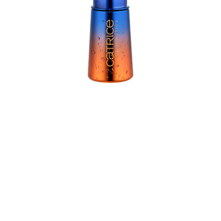
Reacciona al pH natural del labio para conseguir un
tono único. Fórmula de cuidado. Para labios suaves y
aterciopelados.
Todos los beneficios de un vistazo
Reacciona al pH natural del labio para conseguir un
tono único
Fórmula de cuidado
Para unos labios suaves y aterciopelados