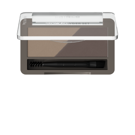
Perfecto para un retoque cuando estás fuera o para un
look de diario rápido y natural: Con el Brow Powder
Set resistente al agua y sus dos tonos, puedes rellenar