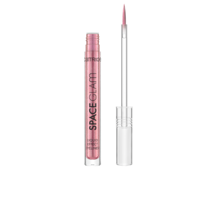
Crea un look de maquillaje llamativo con el eyeliner
líquido Space Glam Liquid Effect Eyeliner 040 Pink