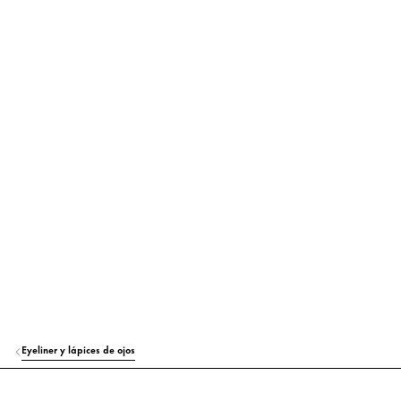
ALCOHOL DENAT.
Otros
PROPYLENE GLYCOL
Hidratación
ACRYLATES COPOLYMER
Otros
PVP
Otros
SYNTHETIC FLUORPHLOGOPITE
Colorante
MICA
Colorante
ETHYLHEXYLGLYCERIN
Hidratación
SODIUM HYDROXIDE
Otros
PHENOXYETHANOL
Otros
Eyeliner y lápices de ojos
TIN OXIDE
Otros