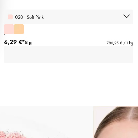
020 · Soft Pink
6,29 €*
8 g
786,25 € / 1 kg