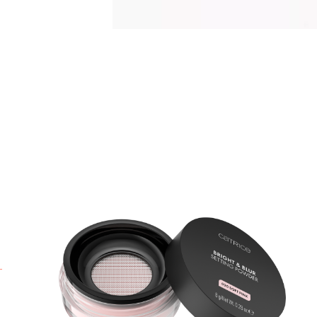
¡
e
0
p
s
q
p
m
p