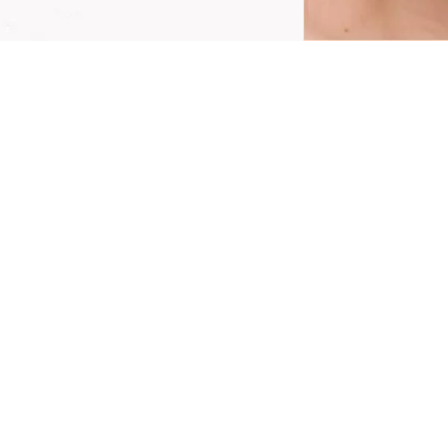
Dale la bienvenida a una piel impecable sin
sfuerzo con el polvo fijador Bright & Blur en
20 Soft Pink! Este polvo suelto y ultrafino
roporciona un acabado mate de enfoque
uave, difuminando las imperfecciones a la vez
ue ilumina el cutis. El tono rosado
erfectamente equilibrado es adecuado para
atices fríos sin parecer blanquecino. Ideal
ara fijar el maquillaje, garantiza un aspecto