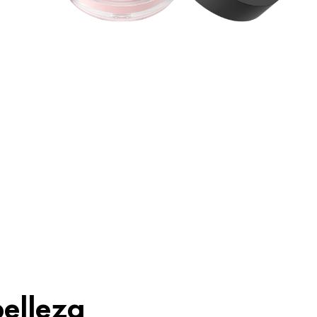
s
s
a
n
T
belleza