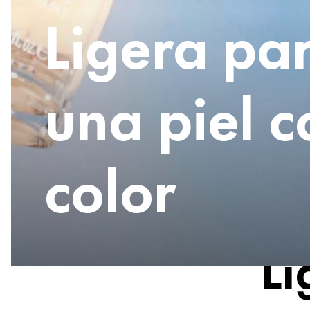
Ligera pa
una piel c
color
Li