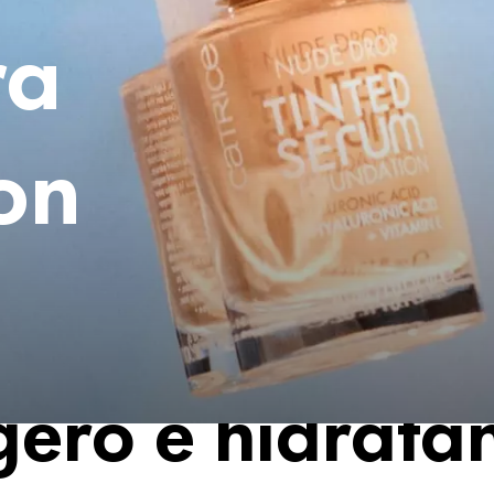
ra
on
gero e hidrata