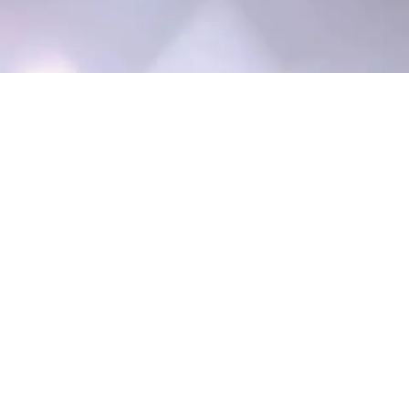
It’s not magic. It’s mak