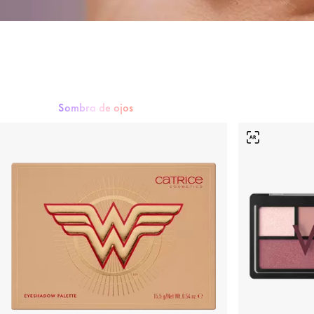
Sombra de ojos
Máscara
Sombra de ojos
Eyeliner y lápices de ojos
Cejas
Pestaña