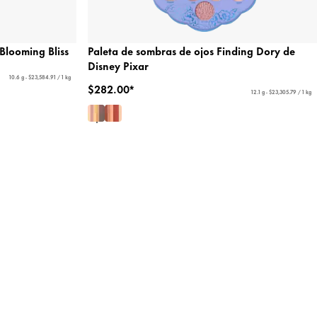
Blooming Bliss
Paleta de sombras de ojos Finding Dory de
Disney Pixar
10.6 g - $23,584.91 / 1 kg
$282.00*
12.1 g - $23,305.79 / 1 kg