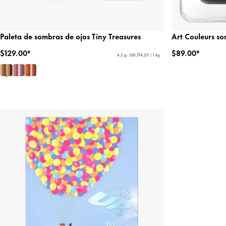
Paleta de sombras de ojos Tiny Treasures
Art Couleurs so
$129.00*
$89.00*
4.2 g - $30,714.29 / 1 kg