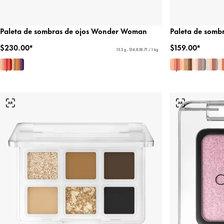
Paleta de sombras de ojos Wonder Woman
Paleta de sombr
$230.00*
$159.00*
15.5 g - $14,838.71 / 1 kg