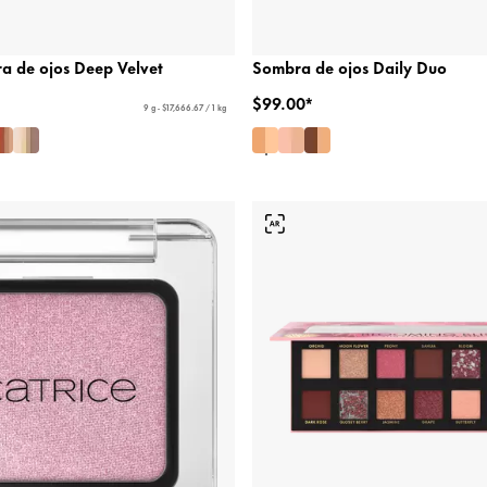
a de ojos Deep Velvet
Sombra de ojos Daily Duo
$99.00*
9 g - $17,666.67 / 1 kg