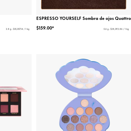
ESPRESSO YOURSELF Sombra de ojos Quattro
$159.00*
2.8 g - $35,357.14 / 1 kg
5.6 g - $28,392.86 / 1 kg