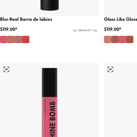
Blur-Real Barra de labios
Glass Like Gloss
$119.00*
$119.00*
3 g - $39,666.67 / 1 kg