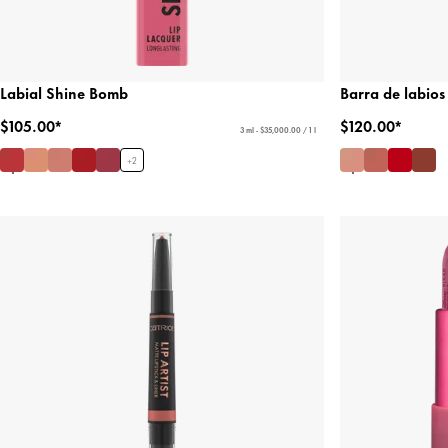
Labial Shine Bomb
Barra de labios
$105.00*
$120.00*
3 ml - $35,000.00 / 1 l
+
2