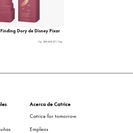
 Finding Dory de Disney Pixar
3 g - $40,666.67 / 1 kg
les
Acerca de Catrice
Catrice for tomorrow
 uñas
Empleos