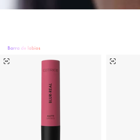
Barra de labios
Barra de labios
Brillo de labios
Delineador de labios
Cuidado la