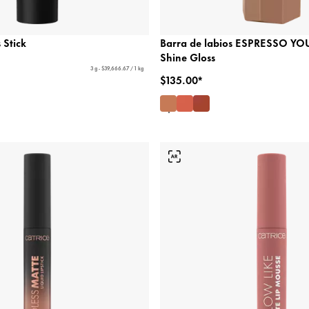
 Stick
Barra de labios ESPRESSO YO
Shine Gloss
3 g - $39,666.67 / 1 kg
$135.00*