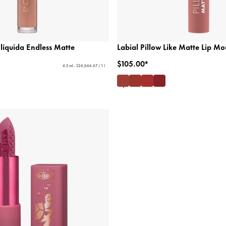
 líquida Endless Matte
Labial Pillow Like Matte Lip Mo
$105.00*
4.5 ml - $26,666.67 / 1 l