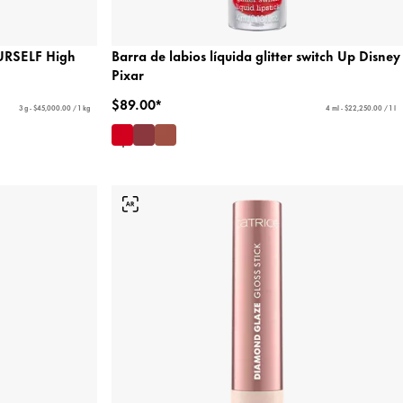
URSELF High
Barra de labios líquida glitter switch Up Disney
Pixar
$89.00*
3 g - $45,000.00 / 1 kg
4 ml - $22,250.00 / 1 l