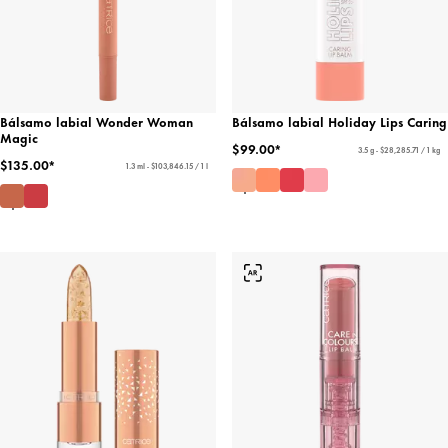
Bálsamo labial Wonder Woman
Bálsamo labial Holiday Lips Caring
Magic
$99.00*
3.5 g - $28,285.71 / 1 kg
$135.00*
1.3 ml - $103,846.15 / 1 l