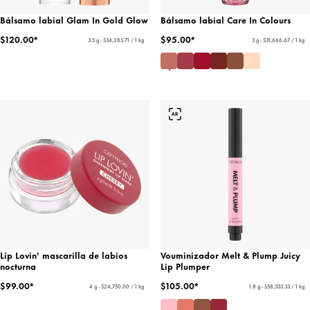
Bálsamo labial Glam In Gold Glow
Bálsamo labial Care In Colours
$120.00*
$95.00*
3.5 g - $34,285.71 / 1 kg
3 g - $31,666.67 / 1 kg
Lip Lovin' mascarilla de labios
Vouminizador Melt & Plump Juicy
nocturna
Lip Plumper
$99.00*
$105.00*
4 g - $24,750.00 / 1 kg
1.8 g - $58,333.33 / 1 kg