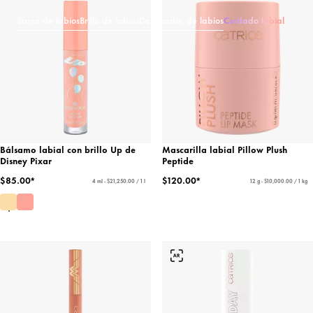
Barra de labios
Brillo de labios
Delineador de labios
Cuidado labial
Bálsamo labial con brillo Up de
Mascarilla labial Pillow Plush
Disney Pixar
Peptide
$85.00*
$120.00*
4 ml - $21,250.00 / 1 l
12 g - $10,000.00 / 1 kg