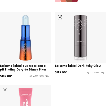
Bálsamo labial que reacciona al
Bálsamo labial Dark Ruby Glow
pH Finding Dory de Disney Pixar
$115.00*
3.5 g - $32,857.14 / 1 kg
$115.00*
3.8 g - $30,263.16 / 1 kg