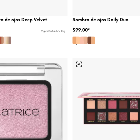
a de ojos Deep Velvet
Sombra de ojos Daily Duo
$99.00*
9 g - $17,666.67 / 1 kg