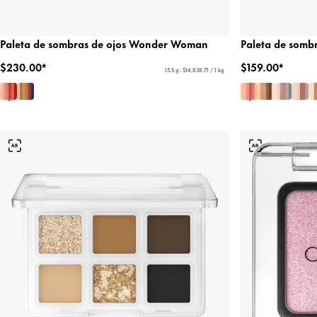
Paleta de sombras de ojos Wonder Woman
Paleta de sombr
$230.00*
$159.00*
15.5 g - $14,838.71 / 1 kg