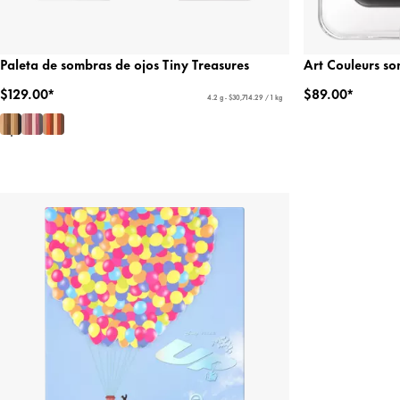
Paleta de sombras de ojos Tiny Treasures
Art Couleurs so
$129.00*
$89.00*
4.2 g - $30,714.29 / 1 kg