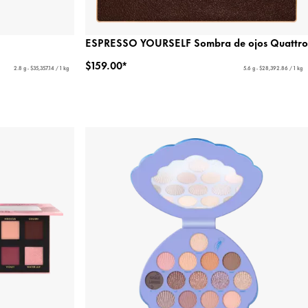
ESPRESSO YOURSELF Sombra de ojos Quattro
$159.00*
2.8 g - $35,357.14 / 1 kg
5.6 g - $28,392.86 / 1 kg