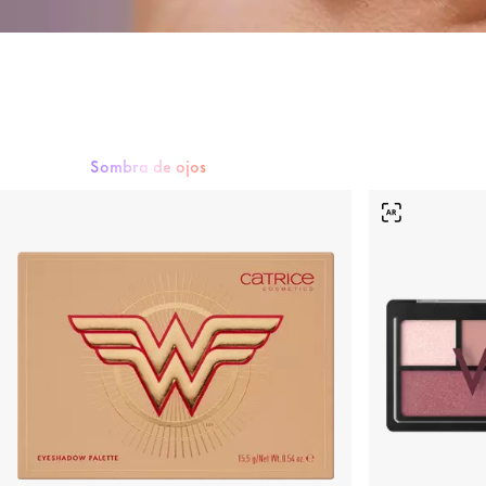
Sombra de ojos
Máscara
Sombra de ojos
Eyeliner y lápices de ojos
Cejas
Pestaña