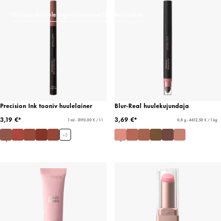
Huulepulk
Huuleläige
Huulelainer
Huultehooldus
Precision Ink tooniv huulelainer
Blur-Real huulekujundaja
3,19 €*
3,69 €*
1 ml - 3190,00 € / 1 l
0,8 g - 4612,50 € / 1 kg
+
5