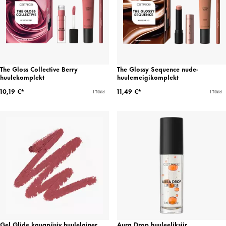
The Gloss Collective Berry
The Glossy Sequence nude-
huulekomplekt
huulemeigikomplekt
10,19 €*
11,49 €*
1 Tükid
1 Tükid
Gel Glide kauapüsiv huulelainer
Aura Drop huuleeliksiir