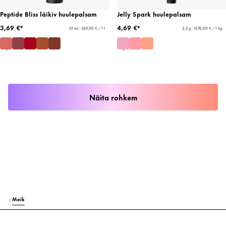
Peptide Bliss läikiv huulepalsam
Jelly Spark huulepalsam
3,69 €*
4,69 €*
10 ml - 369,00 € / 1 l
2,5 g - 1876,00 € / 1 kg
Näita rohkem
Meik