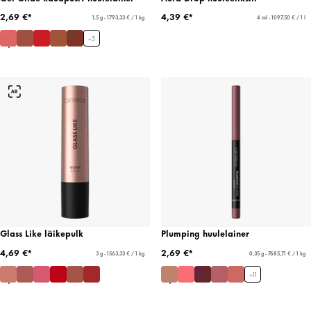
2,69 €*
4,39 €*
1,5 g - 1793,33 € / 1 kg
4 ml - 1097,50 € / 1 l
+
5
Glass Like läikepulk
Plumping huulelainer
4,69 €*
2,69 €*
3 g - 1563,33 € / 1 kg
0,35 g - 7685,71 € / 1 kg
+
11