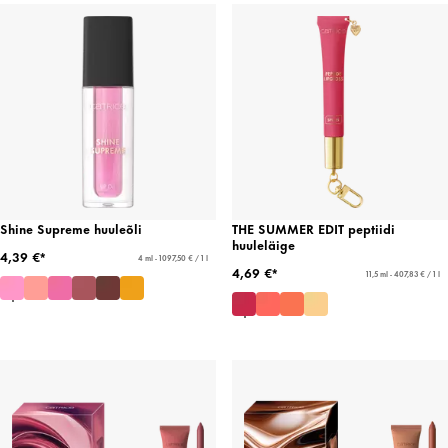
Shine Supreme huuleõli
THE SUMMER EDIT peptiidi
huuleläige
4,39 €*
4 ml - 1097,50 € / 1 l
4,69 €*
11,5 ml - 407,83 € / 1 l