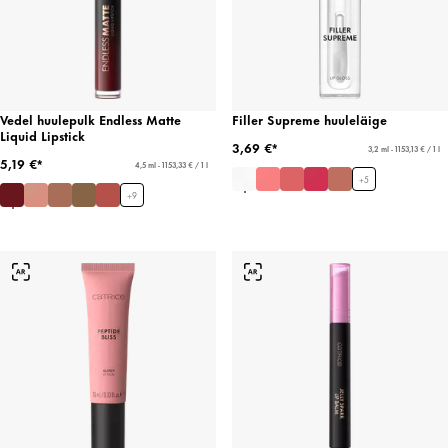
Vedel huulepulk Endless Matte
Filler Supreme huuleläige
Liquid Lipstick
3,69 €*
3,2 ml - 1153,13 € / 1 l
5,19 €*
4,5 ml - 1153,33 € / 1 l
+
5
+
9