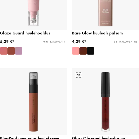
Glaze Guard huulehooldus
Bare Glow huuleõli palsam
5,29 €*
4,29 €*
10 ml - 529,00 € / 1 l
3 g - 1430,00 € / 1 kg
Blur-Real puuderjas huulekreem
Gloss Obsessed huuleglasuur