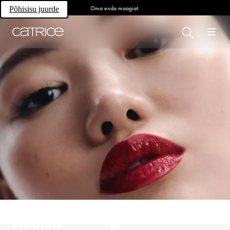
Oma enda maagiat.
Põhisisu juurde
Huuled