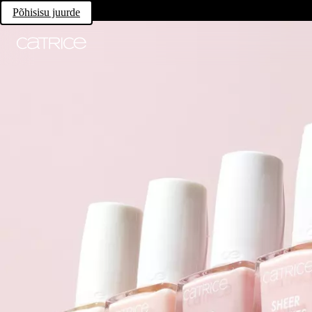
Põhisisu juurde