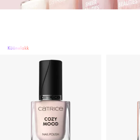
Küünelakk
Küünelakk
Alus- ja pealislakk
Küünehooldus