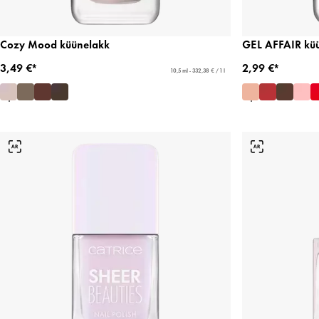
Cozy Mood küünelakk
GEL AFFAIR kü
3,49 €*
2,99 €*
10,5 ml - 332,38 € / 1 l