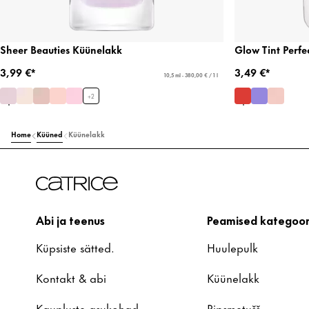
Sheer Beauties Küünelakk
Glow Tint Perfec
3,99 €*
3,49 €*
10,5 ml - 380,00 € / 1 l
+
2
Home
Küüned
Küünelakk
Abi ja teenus
Peamised kategoor
Küpsiste sätted.
Huulepulk
Kontakt & abi
Küünelakk
Kaupluste asukohad
Ripsmetušš