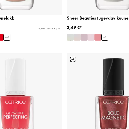
ünelakk
Sheer Beauties tugevdav küüne
3,49 €*
10,5 ml - 284,76 € / 1 l
+
60
+
3