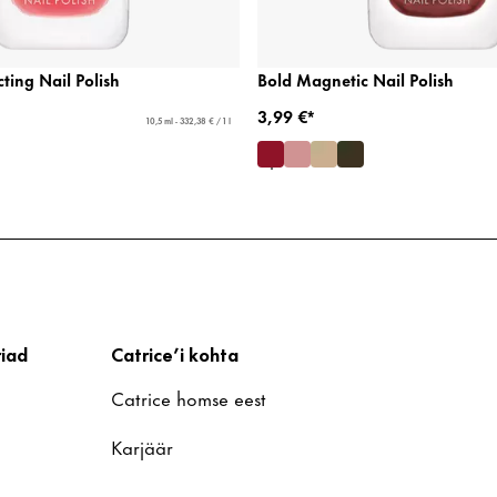
ting Nail Polish
Bold Magnetic Nail Polish
3,99 €*
10,5 ml - 332,38 € / 1 l
iad
Catrice’i kohta
Catrice homse eest
Karjäär