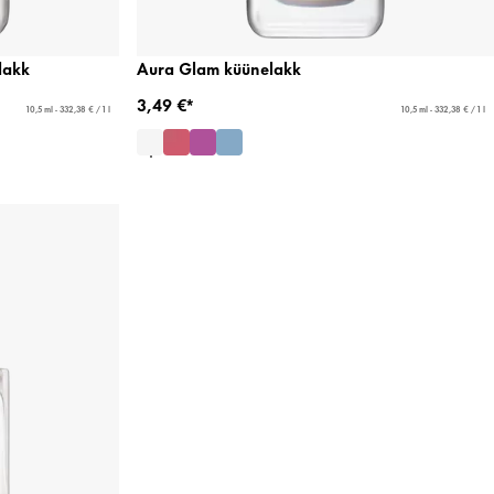
lakk
Aura Glam küünelakk
3,49 €*
10,5 ml - 332,38 € / 1 l
10,5 ml - 332,38 € / 1 l