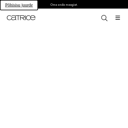
Oma enda maagiat.
Põhisisu juurde