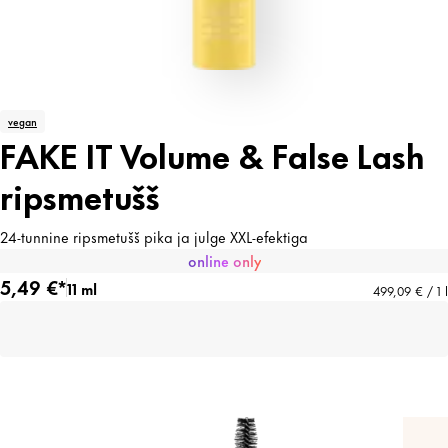
vegan
FAKE IT Volume & False Lash
ripsmetušš
24-tunnine ripsmetušš pika ja julge XXL-efektiga
online only
5,49 €*
11 ml
499,09 € / 1 l