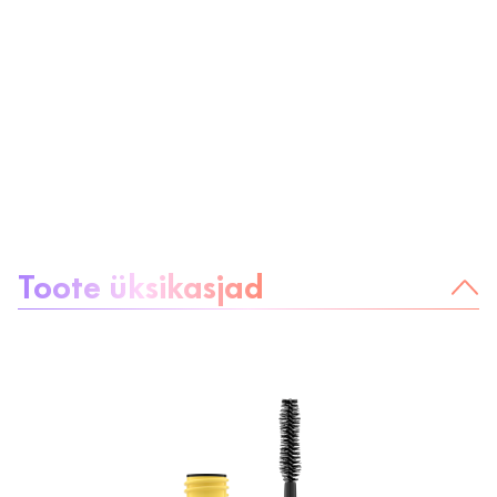
Teave toote kohta:
Toote üksikasjad