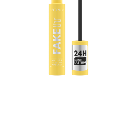
Teeskle seda ja tunne seda: Anna oma ripsmetele XXL-
täiustus Catrice’i FAKE IT Volume & False Lash
ripsmetušiga. Liivakella kujuline kiudhari loob pikad,
koolutatud ja volüümikad ripsmed. Kasuta sügavmusta
ripsmetušši intensiivse, läikiva või isegi dramaatilise
viimistluse saavutamiseks: kunstripsmete efekt, millest