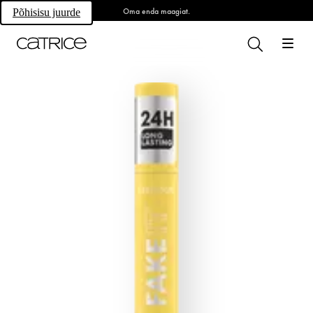
Oma enda maagiat.
Põhisisu juurde