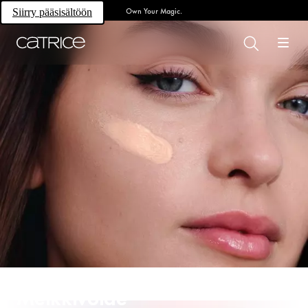
Own Your Magic.
Siirry pääsisältöön
Meikkivoide