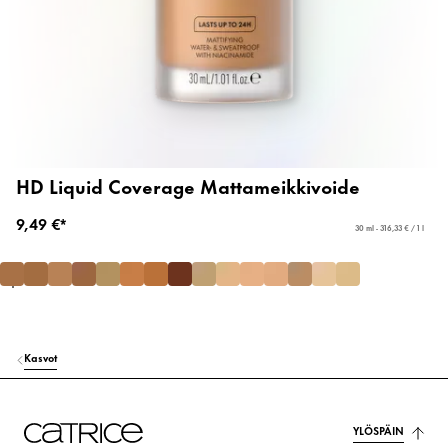
HD Liquid Coverage Mattameikkivoide
9,49 €*
30 ml - 316,33 € / 1 l
Kasvot
YLÖSPÄIN