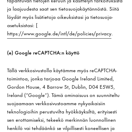
ja laajuudesta saat sen tietosuojakäytännöstä. Siitä
löydät myös lisätietoja oikeuksistasi ja tietosuoja-
asetuksistasi: [
https://www.google.de/intl/de/policies/privacy
.
(e) Google reCAPTCHA:n käyttö
Tällä verkkosivustolla käytämme myös reCAPTCHA-
toimintoa, jonka tarjoaa Google Ireland Limited,
Gordon House, 4 Barrow St, Dublin, D04 E5W5,
Ireland (”Google”). Tämä ominaisuus on suunniteltu
suojaamaan verkkosivustoamme nykyaikaisiin
teknologioihin perustuvilta hyökkäyksiltä, erityisesti
sen erottamiseksi, tekeekö merkinnän luonnollinen
henkilö vai tehdäänkö se vilpillisesti koneellisen ja