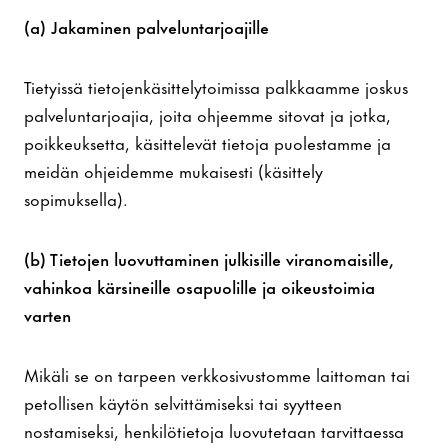
(a) Jakaminen palveluntarjoajille
Tietyissä tietojenkäsittelytoimissa palkkaamme joskus
palveluntarjoajia, joita ohjeemme sitovat ja jotka,
poikkeuksetta, käsittelevät tietoja puolestamme ja
meidän ohjeidemme mukaisesti (käsittely
sopimuksella).
(b) Tietojen luovuttaminen julkisille viranomaisille,
vahinkoa kärsineille osapuolille ja oikeustoimia
varten
Mikäli se on tarpeen verkkosivustomme laittoman tai
petollisen käytön selvittämiseksi tai syytteen
nostamiseksi, henkilötietoja luovutetaan tarvittaessa