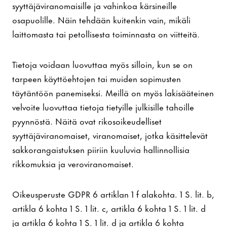
syyttäjäviranomaisille ja vahinkoa kärsineille
osapuolille. Näin tehdään kuitenkin vain, mikäli
laittomasta tai petollisesta toiminnasta on viitteitä.
Tietoja voidaan luovuttaa myös silloin, kun se on
tarpeen käyttöehtojen tai muiden sopimusten
täytäntöön panemiseksi. Meillä on myös lakisääteinen
velvoite luovuttaa tietoja tietyille julkisille tahoille
pyynnöstä. Näitä ovat rikosoikeudelliset
syyttäjäviranomaiset, viranomaiset, jotka käsittelevät
sakkorangaistuksen piiriin kuuluvia hallinnollisia
rikkomuksia ja veroviranomaiset.
Oikeusperuste GDPR 6 artiklan 1 f alakohta. 1 S. lit. b,
artikla 6 kohta 1 S. 1 lit. c, artikla 6 kohta 1 S. 1 lit. d
ja artikla 6 kohta 1 S. 1 lit. d ja artikla 6 kohta