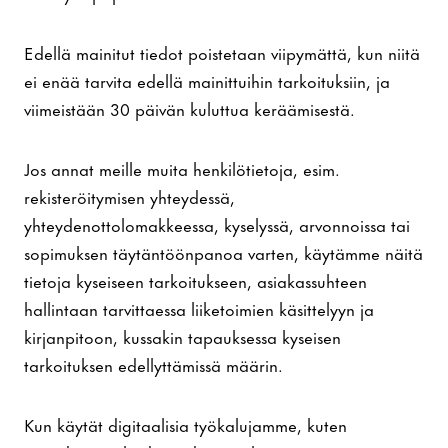
Edellä mainitut tiedot poistetaan viipymättä, kun niitä
ei enää tarvita edellä mainittuihin tarkoituksiin, ja
viimeistään 30 päivän kuluttua keräämisestä.
Jos annat meille muita henkilötietoja, esim.
rekisteröitymisen yhteydessä,
yhteydenottolomakkeessa, kyselyssä, arvonnoissa tai
sopimuksen täytäntöönpanoa varten, käytämme näitä
tietoja kyseiseen tarkoitukseen, asiakassuhteen
hallintaan tarvittaessa liiketoimien käsittelyyn ja
kirjanpitoon, kussakin tapauksessa kyseisen
tarkoituksen edellyttämissä määrin.
Kun käytät digitaalisia työkalujamme, kuten