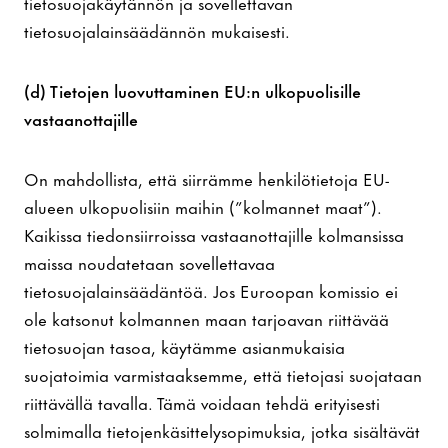
tietosuojakäytännön ja sovellettavan
tietosuojalainsäädännön mukaisesti.
(d) Tietojen luovuttaminen EU:n ulkopuolisille
vastaanottajille
On mahdollista, että siirrämme henkilötietoja EU-
alueen ulkopuolisiin maihin (”kolmannet maat”).
Kaikissa tiedonsiirroissa vastaanottajille kolmansissa
maissa noudatetaan sovellettavaa
tietosuojalainsäädäntöä. Jos Euroopan komissio ei
ole katsonut kolmannen maan tarjoavan riittävää
tietosuojan tasoa, käytämme asianmukaisia
suojatoimia varmistaaksemme, että tietojasi suojataan
riittävällä tavalla. Tämä voidaan tehdä erityisesti
solmimalla tietojenkäsittelysopimuksia, jotka sisältävät