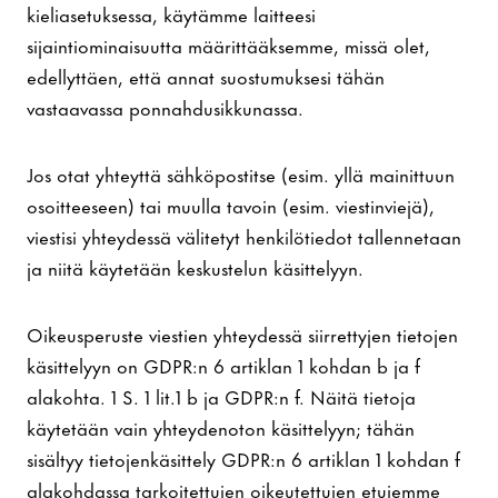
kieliasetuksessa, käytämme laitteesi
sijaintiominaisuutta määrittääksemme, missä olet,
edellyttäen, että annat suostumuksesi tähän
vastaavassa ponnahdusikkunassa.
Jos otat yhteyttä sähköpostitse (esim. yllä mainittuun
osoitteeseen) tai muulla tavoin (esim. viestinviejä),
viestisi yhteydessä välitetyt henkilötiedot tallennetaan
ja niitä käytetään keskustelun käsittelyyn.
Oikeusperuste viestien yhteydessä siirrettyjen tietojen
käsittelyyn on GDPR:n 6 artiklan 1 kohdan b ja f
alakohta. 1 S. 1 lit.1 b ja GDPR:n f. Näitä tietoja
käytetään vain yhteydenoton käsittelyyn; tähän
sisältyy tietojenkäsittely GDPR:n 6 artiklan 1 kohdan f
alakohdassa tarkoitettujen oikeutettujen etujemme