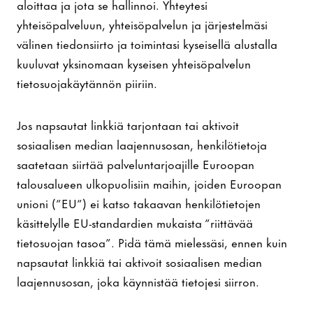
aloittaa ja jota se hallinnoi. Yhteytesi
yhteisöpalveluun, yhteisöpalvelun ja järjestelmäsi
välinen tiedonsiirto ja toimintasi kyseisellä alustalla
kuuluvat yksinomaan kyseisen yhteisöpalvelun
tietosuojakäytännön piiriin.
Jos napsautat linkkiä tarjontaan tai aktivoit
sosiaalisen median laajennusosan, henkilötietoja
saatetaan siirtää palveluntarjoajille Euroopan
talousalueen ulkopuolisiin maihin, joiden Euroopan
unioni (”EU”) ei katso takaavan henkilötietojen
käsittelylle EU-standardien mukaista ”riittävää
tietosuojan tasoa”. Pidä tämä mielessäsi, ennen kuin
napsautat linkkiä tai aktivoit sosiaalisen median
laajennusosan, joka käynnistää tietojesi siirron.