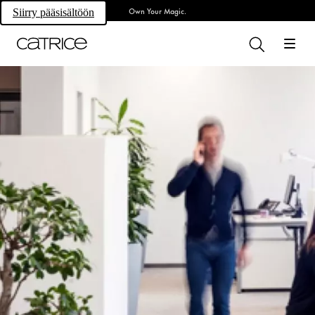
Own Your Magic.
Siirry pääsisältöön