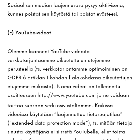
Sosiaalisen median laajennusosa pysyy aktiivisena,
kunnes poistat sen käytöstä tai poistat evästeesi.
(c) YouTube-videot
Olemme lisänneet YouTube-videoita
verkkotarjontaamme oikeutettujen etujemme
perusteella (ts. verkkotarjontamme optimoiminen on
GDPR 6 artiklan 1 kohdan f alakohdassa oikeutettujen
etujemme mukaista). Nämä videot on tallennettu
osoitteeseen
http://www.youtube.com
ja ne voidaan
toistaa suoraan verkkosivustoltamme. Kaikissa
videoissa käytetään ”laajennettua tietosuojatilaa”
(”extended data protection mode”), ts. mitään tietoja
sinusta käyttäjänä ei siirretä YouTubelle, ellet toista
videoita. Seuraavassa kappaleessa mainitut tiedot