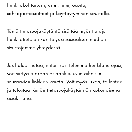
henkilökohtaisesti, esim. nimi, osoite,
sähköpostiosoitteet ja käyttäytyminen sivustolla.
Tämä tietosuojakäytäntö sisältää myös tietoja
henkilötietojen käsittelystä sosiaalisen median
sivustojemme yhteydessä.
Jos haluat tietää, miten käsittelemme henkilötietojasi,
voit siirtyä suoraan asiaankuuluviin aiheisiin
seuraavien linkkien kautta. Voit myös lukea, tallentaa
ja tulostaa tämän tietosuojakäytännön kokonaisena
asiakirjana.