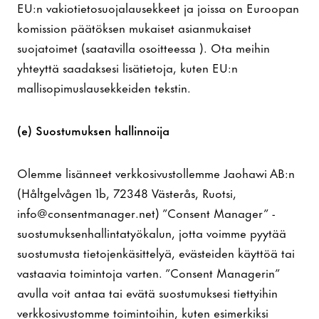
EU:n vakiotietosuojalausekkeet ja joissa on Euroopan
komission päätöksen mukaiset asianmukaiset
suojatoimet (saatavilla osoitteessa ). Ota meihin
yhteyttä saadaksesi lisätietoja, kuten EU:n
mallisopimuslausekkeiden tekstin.
(e) Suostumuksen hallinnoija
Olemme lisänneet verkkosivustollemme Jaohawi AB:n
(Håltgelvågen 1b, 72348 Västerås, Ruotsi,
info@consentmanager.net) ”Consent Manager” -
suostumuksenhallintatyökalun, jotta voimme pyytää
suostumusta tietojenkäsittelyä, evästeiden käyttöä tai
vastaavia toimintoja varten. ”Consent Managerin”
avulla voit antaa tai evätä suostumuksesi tiettyihin
verkkosivustomme toimintoihin, kuten esimerkiksi