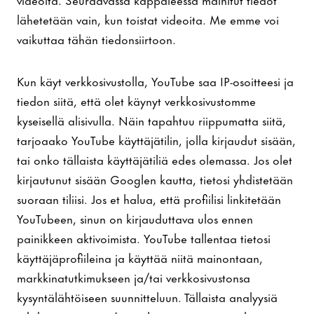
lähetetään vain, kun toistat videoita. Me emme voi
vaikuttaa tähän tiedonsiirtoon.
Kun käyt verkkosivustolla, YouTube saa IP-osoitteesi ja
tiedon siitä, että olet käynyt verkkosivustomme
kyseisellä alisivulla. Näin tapahtuu riippumatta siitä,
tarjoaako YouTube käyttäjätilin, jolla kirjaudut sisään,
tai onko tällaista käyttäjätiliä edes olemassa. Jos olet
kirjautunut sisään Googlen kautta, tietosi yhdistetään
suoraan tiliisi. Jos et halua, että profiilisi linkitetään
YouTubeen, sinun on kirjauduttava ulos ennen
painikkeen aktivoimista. YouTube tallentaa tietosi
käyttäjäprofiileina ja käyttää niitä mainontaan,
markkinatutkimukseen ja/tai verkkosivustonsa
kysyntälähtöiseen suunnitteluun. Tällaista analyysiä