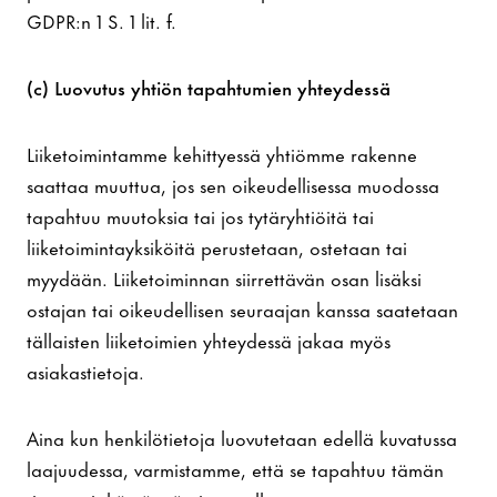
GDPR:n 1 S. 1 lit. f.
(c) Luovutus yhtiön tapahtumien yhteydessä
Liiketoimintamme kehittyessä yhtiömme rakenne
saattaa muuttua, jos sen oikeudellisessa muodossa
tapahtuu muutoksia tai jos tytäryhtiöitä tai
liiketoimintayksiköitä perustetaan, ostetaan tai
myydään. Liiketoiminnan siirrettävän osan lisäksi
ostajan tai oikeudellisen seuraajan kanssa saatetaan
tällaisten liiketoimien yhteydessä jakaa myös
asiakastietoja.
Aina kun henkilötietoja luovutetaan edellä kuvatussa
laajuudessa, varmistamme, että se tapahtuu tämän