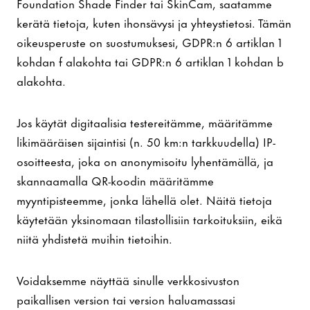
Foundation Shade Finder tai SkinCam, saatamme
kerätä tietoja, kuten ihonsävysi ja yhteystietosi. Tämän
oikeusperuste on suostumuksesi, GDPR:n 6 artiklan 1
kohdan f alakohta tai GDPR:n 6 artiklan 1 kohdan b
alakohta.
Jos käytät digitaalisia testereitämme, määritämme
likimääräisen sijaintisi (n. 50 km:n tarkkuudella) IP-
osoitteesta, joka on anonymisoitu lyhentämällä, ja
skannaamalla QR-koodin määritämme
myyntipisteemme, jonka lähellä olet. Näitä tietoja
käytetään yksinomaan tilastollisiin tarkoituksiin, eikä
niitä yhdistetä muihin tietoihin.
Voidaksemme näyttää sinulle verkkosivuston
paikallisen version tai version haluamassasi