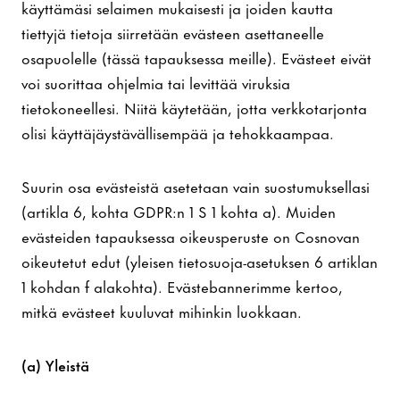
käyttämäsi selaimen mukaisesti ja joiden kautta
tiettyjä tietoja siirretään evästeen asettaneelle
osapuolelle (tässä tapauksessa meille). Evästeet eivät
voi suorittaa ohjelmia tai levittää viruksia
tietokoneellesi. Niitä käytetään, jotta verkkotarjonta
olisi käyttäjäystävällisempää ja tehokkaampaa.
Suurin osa evästeistä asetetaan vain suostumuksellasi
(artikla 6, kohta GDPR:n 1 S 1 kohta a). Muiden
evästeiden tapauksessa oikeusperuste on Cosnovan
oikeutetut edut (yleisen tietosuoja-asetuksen 6 artiklan
1 kohdan f alakohta). Evästebannerimme kertoo,
mitkä evästeet kuuluvat mihinkin luokkaan.
(a) Yleistä