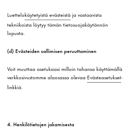
Luettelo
käytetyistä evästeistä
ja vastaavista
tekniikoista löytyy tämän tietosuojakäytännön
lopusta.
(d) Evästeiden sallimisen peruuttaminen
Voit muuttaa asetuksiasi milloin tahansa käyttämällä
verkkosivustomme alaosassa olevaa
Evästeasetukset
-
linkkiä.
4. Henkilötietojen jakamisesta