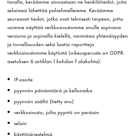
tavalla, keräämme ainoastaan ne henkilötiedot, joita
selaimesi lähettää palvelimellemme. Keräämme
seuraavat tiedot, jotka ovat teknisesti tarpeen, jotta
voimme näyttää verkkosivustomme sinulle sopivana
versiona ja sopivalla kielellä, varmistaa yhtenäisyyden
ja turvallisuuden sekä laatia raportteja
verkkosivustomme käytöstä (oikeusperuste on GDPR-
asetuksen 6 artiklan 1 kohdan f alakohta):
IP-osoite
pyynnön päivämäärä ja kellonaika
pyynnön sisältö (tietty sivu)
verkkosivusto, jolta pyyntö on peräisin
selain
käyttöjärjestelmä.