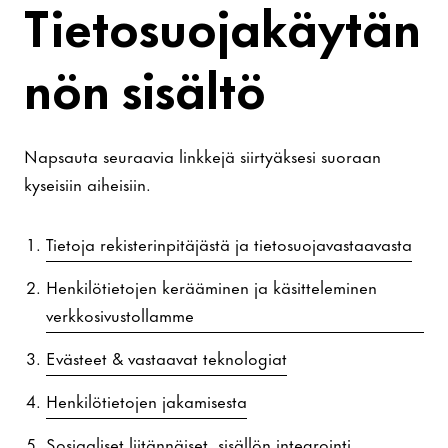
Tietosuojakäytän
nön sisältö
Napsauta seuraavia linkkejä siirtyäksesi suoraan
kyseisiin aiheisiin.
Tietoja rekisterinpitäjästä ja tietosuojavastaavasta
Henkilötietojen kerääminen ja käsitteleminen
verkkosivustollamme
Evästeet & vastaavat teknologiat
Henkilötietojen jakamisesta
Sosiaaliset liitännäiset, sisällön integrointi