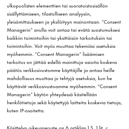
ulkopuolisten elementtien tai suoratoistosisällön
sisällyttämiseen, tilastolliseen analyysiin,
yleisömittaukseen ja yksilöityyn mainontaan. ”Consent
Managerin” avulla voit antaa tai evätä suostumuksesi
kaikkiin toimintoihin tai yksittäisiin tarkoituksiin tai
toimintoihin. Voit myös muuttaa tekemiäsi asetuksia
myöhemmin. ”Consent Managerin” lisäämisen
tarkoitus on jättää edellä mainittuja asioita koskeva
päätös verkkosivustomme käyttäjille ja antaa heille
mahdollisuus muuttaa jo tehtyjä asetuksia, kun he
käyttävät verkkosivustoamme myöhemmin. ”Consent
Managerin” käytön yhteydessä käsitellään
henkilötietoja sekä käytettyjä laitteita koskevia tietoja,
kuten IP-osoitetta.
Käsittelyn oikeusperuste on 6 artiklan 1 S. 1 lit. c