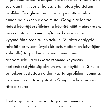
suoraan tiliisi. Jos et halua, että tietosi yhdistetään
profiiliisi Googlessa, sinun on kirjauduttava ulos
ennen painikkeen aktivoimista. Google tallentaa
tietosi käyttäjäprofiileina ja käyttää niitä mainontaan,
markkinatutkimukseen ja/tai verkkosivustonsa
kysyntälähtöiseen suunnitteluun. Tällaista analyysiä
tehdään erityisesti (myös kirjautumattomien käyttäjien
kohdalla) tarpeiden mukaisen mainonnan
tarjoamiseksi ja verkkosivustomme käytöstäsi
kertomiseksi yhteisöpalvelun muille käyttäjille. Sinulla
on oikeus vastustaa näiden käyttäjäprofiilien luomista,
ja sinun on otettava yhteyttä Googleen käyttääksesi
tätä oikeutta.
Lisätietoja laajennusosan tarjoajan toimesta
tapahtuvan tietojen keruun ja käsittelyn tarkoituksista