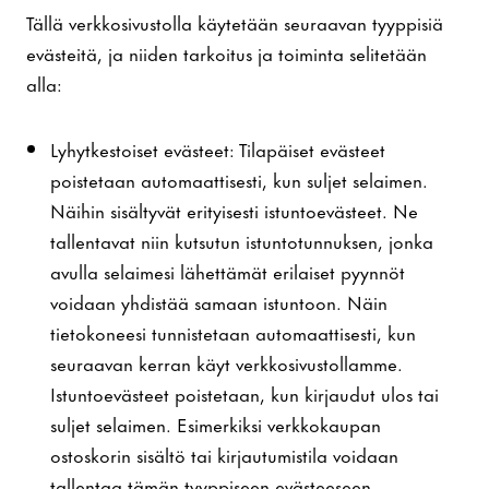
Tällä verkkosivustolla käytetään seuraavan tyyppisiä
evästeitä, ja niiden tarkoitus ja toiminta selitetään
alla:
Lyhytkestoiset evästeet: Tilapäiset evästeet
poistetaan automaattisesti, kun suljet selaimen.
Näihin sisältyvät erityisesti istuntoevästeet. Ne
tallentavat niin kutsutun istuntotunnuksen, jonka
avulla selaimesi lähettämät erilaiset pyynnöt
voidaan yhdistää samaan istuntoon. Näin
tietokoneesi tunnistetaan automaattisesti, kun
seuraavan kerran käyt verkkosivustollamme.
Istuntoevästeet poistetaan, kun kirjaudut ulos tai
suljet selaimen. Esimerkiksi verkkokaupan
ostoskorin sisältö tai kirjautumistila voidaan
tallentaa tämän tyyppiseen evästeeseen.