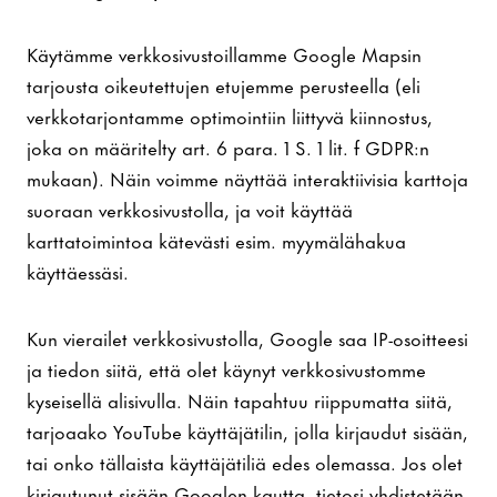
Käytämme verkkosivustoillamme Google Mapsin
tarjousta oikeutettujen etujemme perusteella (eli
verkkotarjontamme optimointiin liittyvä kiinnostus,
joka on määritelty art. 6 para. 1 S. 1 lit. f GDPR:n
mukaan). Näin voimme näyttää interaktiivisia karttoja
suoraan verkkosivustolla, ja voit käyttää
karttatoimintoa kätevästi esim. myymälähakua
käyttäessäsi.
Kun vierailet verkkosivustolla, Google saa IP-osoitteesi
ja tiedon siitä, että olet käynyt verkkosivustomme
kyseisellä alisivulla. Näin tapahtuu riippumatta siitä,
tarjoaako YouTube käyttäjätilin, jolla kirjaudut sisään,
tai onko tällaista käyttäjätiliä edes olemassa. Jos olet
kirjautunut sisään Googlen kautta, tietosi yhdistetään