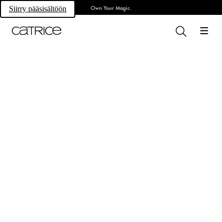
Own Your Magic.
Siirry pääsisältöön