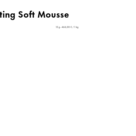
cting Soft Mousse
15 g - 466,00 € / 1 kg