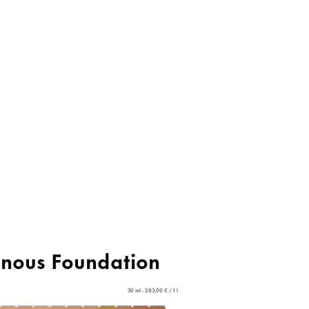
inous Foundation
30 ml - 283,00 € / 1 l