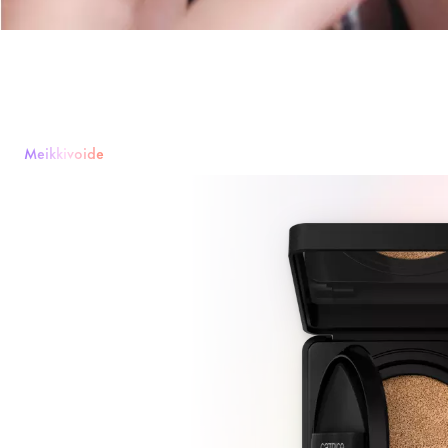
Meikkivoide
Meikkivoide
Puuteri
Poskipunat
Peitevoide
Aurinkopuuterit & Varjo