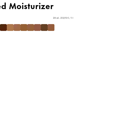
ed Moisturizer
28 ml - 213,93 € / 1 l