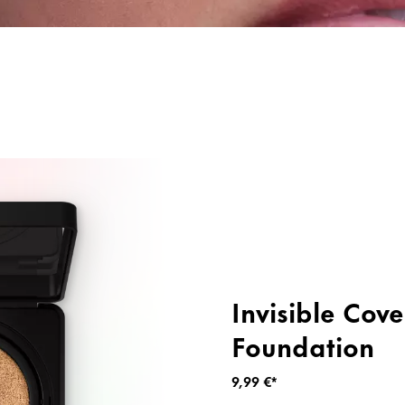
stus
Pohjustustuotteet ja viimeistelysuihkeet
Korostuspuuteri
Invisible Cov
Foundation
9,99 €*