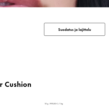
Suodatus ja lajittelu
er Cushion
10 g - 999,00 € / 1 kg